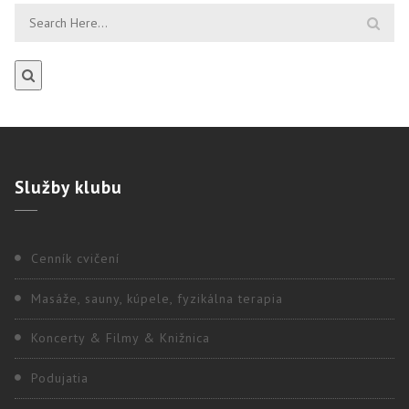
Služby
klubu
Cenník cvičení
Masáže, sauny, kúpele, fyzikálna terapia
Koncerty & Filmy & Knižnica
Podujatia