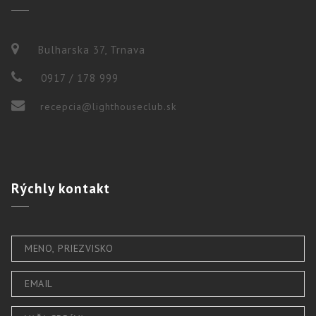
Bulharska 37, Trnava
0917 / 178 999
recepcia@lighthouseclub.sk
Rýchly
kontakt