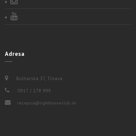
Adresa
Bulharska 37, Trnava
0917 / 178 999
recepcia@lighthouseclub.sk