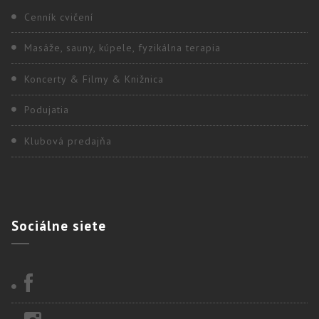
Cenník cvičení
Masáže, sauny, kúpele, fyzikálna terapia
Koncerty & Filmy & Knižnica
Podujatia
Klubová predajňa
Sociálne
siete