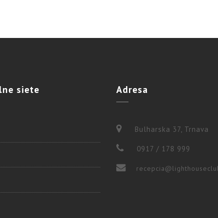
lne
siete
Adresa
Bulharska 37, Trnava
0917 / 178 999
recepcia@lighthouseclu