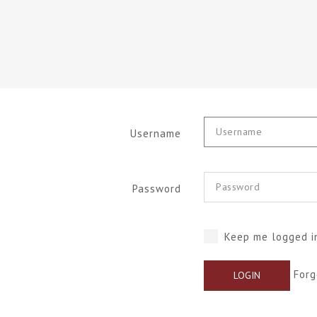
Username
Password
Keep me logged i
Forg
LOGIN