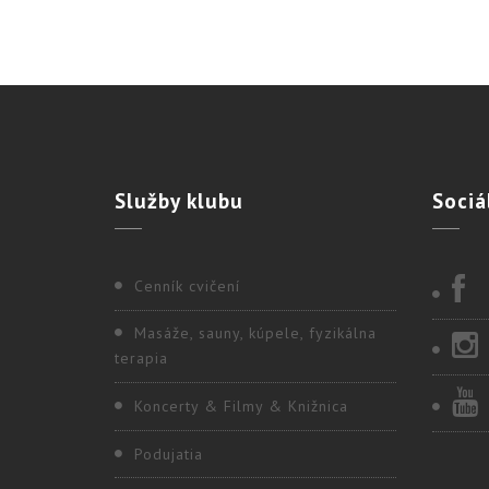
Služby
klubu
Sociá
Cenník cvičení
Masáže, sauny, kúpele, fyzikálna
terapia
Koncerty & Filmy & Knižnica
Podujatia