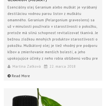
Esenciálny olej Geranium alebo muškát je vyrábaný
destiláciou vodnou parou listov z muškátu
omamného. Geranium (Pelargonium graveolens) sa
už v minulosti používalo v starostlivosti o pokožku,
pretože má silnú schopnosť revitalizovať tkanivá. Je
bežnou zložkou mnohých produktov starostlivosti o
pokožku. Muškátový olej je tiež vhodný pre podporu
kĺbov a zmierňovanie menších bolestí, a jeho
upokojujúce účinky z neho robia obľúbenú voľbu pre
Martina Zaťková
22. marca 2018
Read More