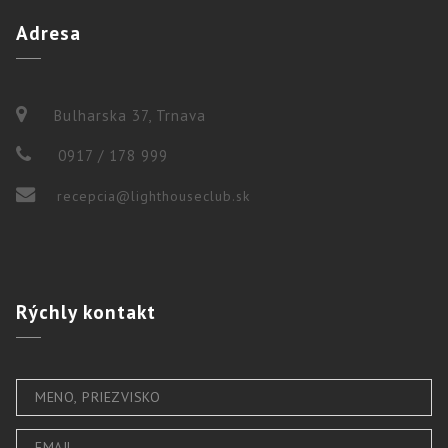
Adresa
Bulharska 37, Trnava
0917 / 178 999
recepcia@lighthouseclub.sk
Rýchly
kontakt