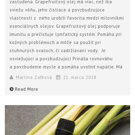
zastudena. Grapefruitový olej má viac, než iba
sviežu vôňu, jeho čistiace a povzbudzujúce
vlastnosti z neho urobili favorita medzi milovníkmi
esenciálnych olejov. Grapefruitový olej podporuje
imunitu a prečisťuje lymfatický systém. Pomáha pri
kožných problémoch a môže sa použiť pri
stuhnutých svaloch, či zadržiavaní vody. Je
osviežujúci a povzbudzujúci Prináša rovnováhu
a povzbudenie mysle a pomáha uvoľniť napätie. Má
Martina Zaťková
21. marca 2018
Read More