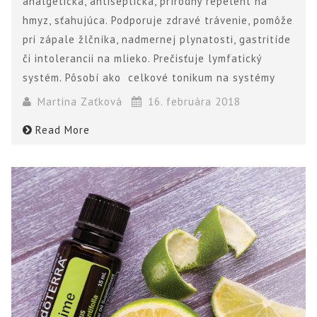
analgetická, antiseptická, prírodný repelent na
hmyz, sťahujúca. Podporuje zdravé trávenie, pomôže
pri zápale žlčníka, nadmernej plynatosti, gastritíde
či intolerancii na mlieko. Prečisťuje lymfatický
systém. Pôsobí ako celkové tonikum na systémy
Martina Zaťková
16. februára 2018
Read More