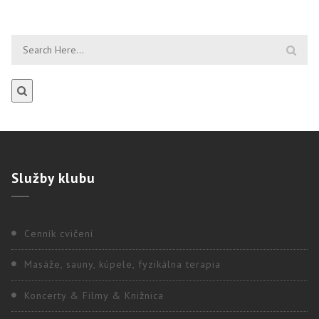
Služby
klubu
Cenník cvičení
Masáže, sauny, kúpele, fyzikálna terapia
Koncerty & Filmy & Knižnica