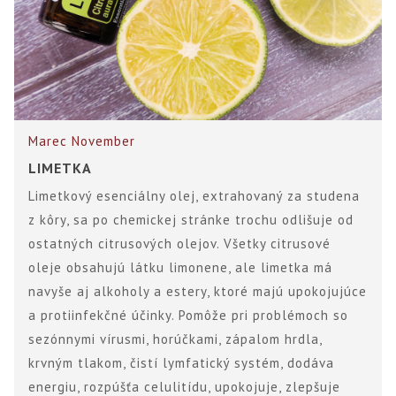
Marec
November
LIMETKA
Limetkový esenciálny olej, extrahovaný za studena
z kôry, sa po chemickej stránke trochu odlišuje od
ostatných citrusových olejov. Všetky citrusové
oleje obsahujú látku limonene, ale limetka má
navyše aj alkoholy a estery, ktoré majú upokojujúce
a protiinfekčné účinky. Pomôže pri problémoch so
sezónnymi vírusmi, horúčkami, zápalom hrdla,
krvným tlakom, čistí lymfatický systém, dodáva
energiu, rozpúšťa celulitídu, upokojuje, zlepšuje