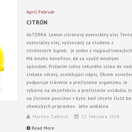
Apríl
Február
CITRÓN
doTERRA Lemon citrónový esenciálny olej Tent
esenciálny olej, vylisovaný za studena z
citrónových šupiek, je jeden z najpoužívanejších
Má mnoho benefitov, dá sa využiť mnohými
spôsobmi. Pridaním tohto tekutého slnka do vod
získate zdravý, osviežujúci nápoj. Okrem osvieže
podporuje trávenie a prečistenie organizmu. Je
výborný na dezinfekciu a prečistenie ovzdušia, t
na čistenie povrchov v byte, keď chcete čistiť be
chemických prípravkov. Jeho unikátna
Martina Zaťková
22. februára 2018
Read More