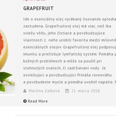
GRAPEFRUIT
Ide o esenciálny olej vyrábaný lisovaním oplodi
zastudena. Grapefruitový olej má viac, než iba
sviežu vôňu, jeho čistiace a povzbudzujúce
vlastnosti z neho urobili favorita medzi milovní
esenciálnych olejov. Grapefruitový olej podporu
imunitu a prečisťuje lymfatický systém. Pomáha p
kožných problémoch a môže sa použiť pri
stuhnutých svaloch, či zadržiavaní vody. Je
osviežujúci a povzbudzujúci Prináša rovnováhu
a povzbudenie mysle a pomáha uvoľniť napätie.
Martina Zaťková
21. marca 2018
Read More