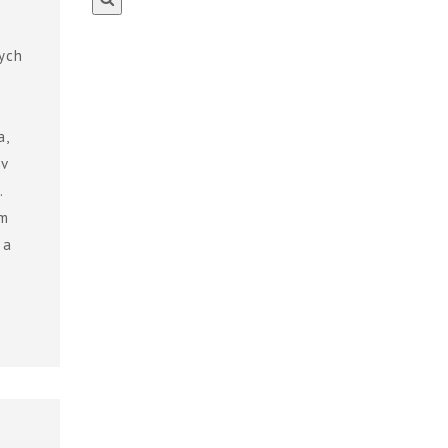
ych
a,
ov
.
um
 a