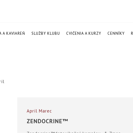
A A KAVIAREŇ
SLUŽBY KLUBU
CVIČENIA A KURZY
CENNÍKY
ríl
Apríl
Marec
ZENDOCRINE™