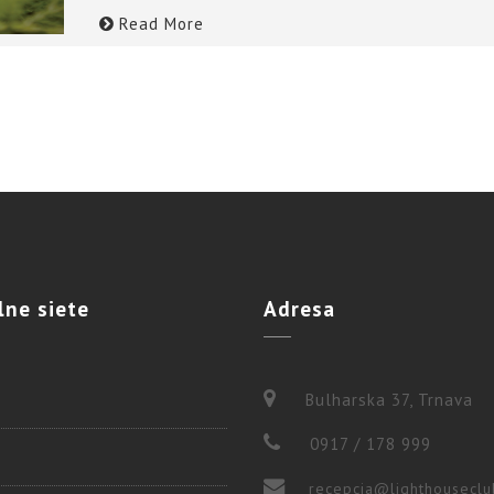
Read More
lne
siete
Adresa
Bulharska 37, Trnava
0917 / 178 999
recepcia@lighthouseclu