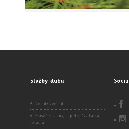
Služby
klubu
Sociá
Cenník cvičení
Masáže, sauny, kúpele, fyzikálna
terapia