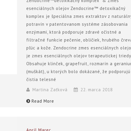
Zendocrine™detoxikačný komplex & Zmes
esenciálnych olejov Zendocrine™ detoxikačný
komplex je špeciálna zmes extraktov z naturáln
potravín v patentovanom systéme zásobovania
enzýmami, ktorá podporuje zdravé očistné a
filtračné funkcie pečenie, obličiek, hrubého črev
pľúc a kože. Zendocrine zmes esenciálnych olej
je zmes esenciálnych olejov terapeutickej triedy
Obsahuje klinček, grapefruit, rozmarín a gerani
(muškát), u ktorých bolo dokázané, že podporujú
čistia telesné
Martina Zaťková
22. marca 2018
Read More
Apríl
Marec