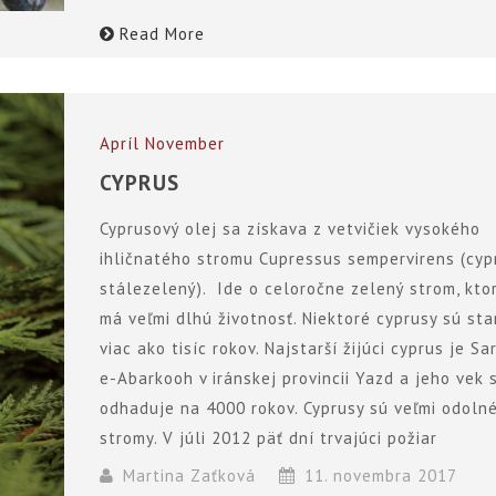
Read More
Apríl
November
CYPRUS
Cyprusový olej sa získava z vetvičiek vysokého
ihličnatého stromu Cupressus sempervirens (cyp
stálezelený). Ide o celoročne zelený strom, kto
má veľmi dlhú životnosť. Niektoré cyprusy sú sta
viac ako tisíc rokov. Najstarší žijúci cyprus je Sa
e-Abarkooh v iránskej provincii Yazd a jeho vek 
odhaduje na 4000 rokov. Cyprusy sú veľmi odoln
stromy. V júli 2012 päť dní trvajúci požiar
Martina Zaťková
11. novembra 2017