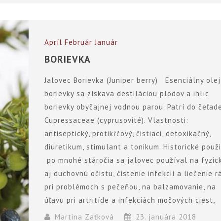
Apríl
Február
Január
BORIEVKA
Jalovec Borievka (Juniper berry) Esenciálny olej
borievky sa získava destiláciou plodov a ihlíc
borievky obyčajnej vodnou parou. Patrí do čeľad
Cupressaceae (cyprusovité). Vlastnosti:
antiseptický, protikŕčový, čistiaci, detoxikačný,
diuretikum, stimulant a tonikum. Historické použi
po mnohé stáročia sa jalovec používal na fyzic
aj duchovnú očistu, čistenie infekcií a liečenie r
pri problémoch s pečeňou, na balzamovanie, na
úľavu pri artritíde a infekciách močových ciest,
Martina Zaťková
23. januára 2018