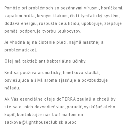
Pomôže pri problémoch so sezónnymi vírusmi, horúčkami,
zápalom hrdla, krvným tlakom, čistí lymfatický systém,
dodáva energiu, rozpúšťa celulitídu, upokojuje, zlepšuje
pamäť, podporuje tvorbu leukocytov.
Je vhodná aj na čistenie pleti, najmä mastnej a
problematickej.
Olej má taktiež antibakteriálne účinky.
Keď sa používa aromaticky, limetková sladká,
osviežujúca a živá aróma zjasňuje a povzbudzuje
náladu.
Ak Vás esenciálne oleje doTERRA zaujali a chceli by
ste sa o nich dozvedieť viac, poradiť, vyskúšať alebo
kúpiť, kontaktujte nás buď mailom na
zatkova@lighthouseclub.sk alebo