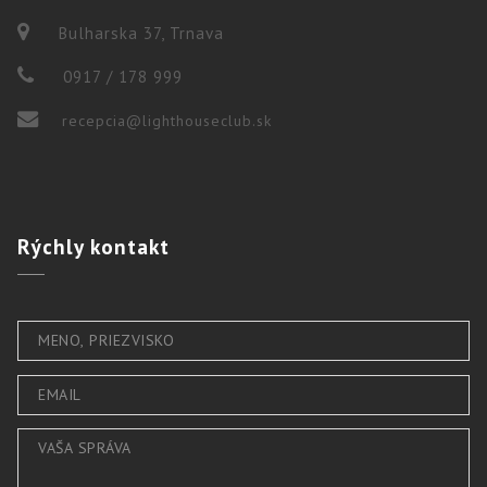
Bulharska 37, Trnava
0917 / 178 999
recepcia@lighthouseclub.sk
Rýchly
kontakt