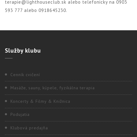
terapie@lighthouseclub.sk alebo telefonicky na 0903
593 777 alebo 0918645230.
Služby
klubu
Cenník cvičení
Masáže, sauny, kúpele, fyzikálna terapia
Koncerty & Filmy & Knižnica
Podujatia
Klubová predajňa