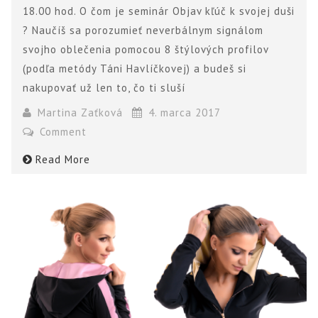
18.00 hod. O čom je seminár Objav kľúč k svojej duši
? Naučíš sa porozumieť neverbálnym signálom
svojho oblečenia pomocou 8 štýlových profilov
(podľa metódy Táni Havlíčkovej) a budeš si
nakupovať už len to, čo ti sluší
Martina Zaťková
4. marca 2017
Comment
Read More