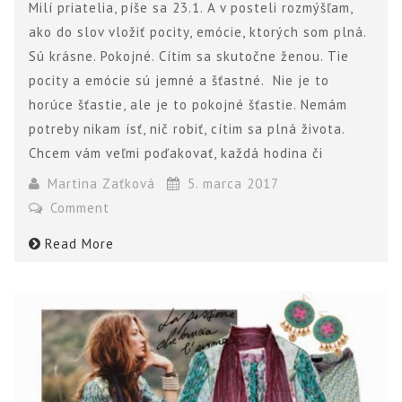
Milí priatelia, píše sa 23.1. A v posteli rozmýšľam,
ako do slov vložiť pocity, emócie, ktorých som plná.
Sú krásne. Pokojné. Cítim sa skutočne ženou. Tie
pocity a emócie sú jemné a šťastné. Nie je to
horúce šťastie, ale je to pokojné šťastie. Nemám
potreby nikam ísť, nič robiť, cítim sa plná života.
Chcem vám veľmi poďakovať, každá hodina či
Martina Zaťková
5. marca 2017
Comment
Read More