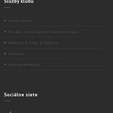
Služby
klubu
Cenník cvičení
Masáže, sauny, kúpele, fyzikálna terapia
Koncerty & Filmy & Knižnica
Podujatia
Klubová predajňa
Sociálne
siete