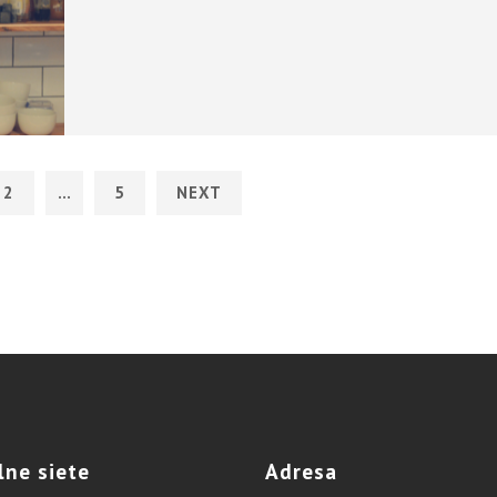
2
…
5
NEXT
lne
siete
Adresa