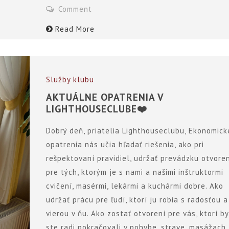
Comment
Read More
Služby klubu
AKTUÁLNE OPATRENIA V
LIGHTHOUSECLUBE❤️
Dobrý deň, priatelia Lighthouseclubu, Ekonomick
opatrenia nás učia hľadať riešenia, ako pri
rešpektovaní pravidiel, udržať prevádzku otvore
pre tých, ktorým je s nami a našimi inštruktormi
cvičení, masérmi, lekármi a kuchármi dobre. Ako
udržať prácu pre ľudí, ktorí ju robia s radosťou a
vierou v ňu. Ako zostať otvorení pre vás, ktorí by
ste radi pokračovali v pohybe, strave, masážach.