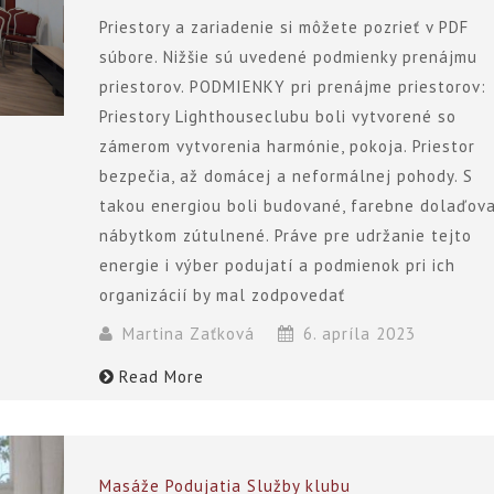
Priestory a zariadenie si môžete pozrieť v PDF
súbore. Nižšie sú uvedené podmienky prenájmu
priestorov. PODMIENKY pri prenájme priestorov:
Priestory Lighthouseclubu boli vytvorené so
zámerom vytvorenia harmónie, pokoja. Priestor
bezpečia, až domácej a neformálnej pohody. S
takou energiou boli budované, farebne dolaďova
nábytkom zútulnené. Práve pre udržanie tejto
energie i výber podujatí a podmienok pri ich
organizácií by mal zodpovedať
Martina Zaťková
6. apríla 2023
Read More
Masáže
Podujatia
Služby klubu