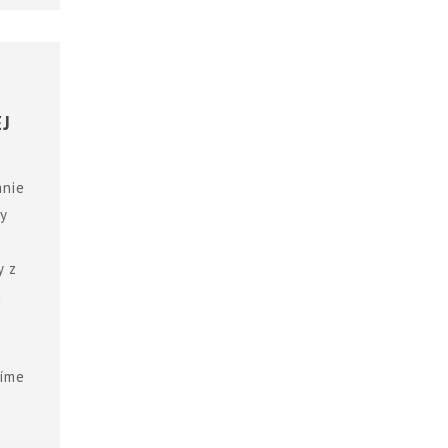
EJ
anie
y
y z
u
.
šíme