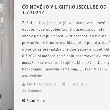
ČO NOVÉHO V LIGHTHOUSECLUBE OD
1.7.2021?
Začal sa letný mesiac júl a s ním prázdninové a
dovolenkové obdobie. Lighthouseclub pomaly
obnovuje svoju činnosť. V súčasnosti sa k plnej
prevádzke reštaurácie pridáva plná ponuka masá
otvorila sa prevádzka pre obe sauny a kúpeľ. Od
6.7.2021 si môžete totiž opäť rezervovať ayurvé
masáže, ktoré sa pridávajú ku klasickým, thajský
bankovaniu, lávovým kameňom, … . Ivan Vican –
ayurvédsky
Martina Zaťková
2. júla 2021
Comment
Read More