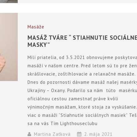
Masáže
MASÁŽ TVÁRE “ STIAHNUTIE SOCIÁLN
MASKY”
Milí priatelia, od 3.5.2021 obnovujeme poskytov
masáží v našom centre. Pred letom sú to pre žen
skrášlovacie, zoštíhlovacie a relaxačné masáže.
Dnes do pozornosti dávame masáž našej masérk
Ukrajiny – Oxany. Podarilo sa nám túto masérk
oficiálnou cestou zamestnať práve kvôli
výnimočným masážam, ktoré stoja za vyskúšanie
viac o masáži “Stiahnutie sociálnych masiek” Te
sa na vás Tím Lighthouseclubu
Martina Zaťková
2. mája 2021