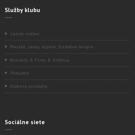
Služby
klubu
Cenník cvičení
Masáže, sauny, kúpele, fyzikálna terapia
Koncerty & Filmy & Knižnica
Podujatia
Klubová predajňa
Sociálne
siete