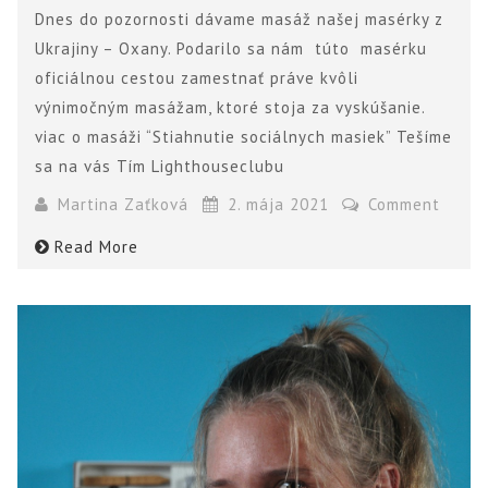
Dnes do pozornosti dávame masáž našej masérky z
Ukrajiny – Oxany. Podarilo sa nám túto masérku
oficiálnou cestou zamestnať práve kvôli
výnimočným masážam, ktoré stoja za vyskúšanie.
viac o masáži “Stiahnutie sociálnych masiek” Tešíme
sa na vás Tím Lighthouseclubu
Martina Zaťková
2. mája 2021
Comment
Read More