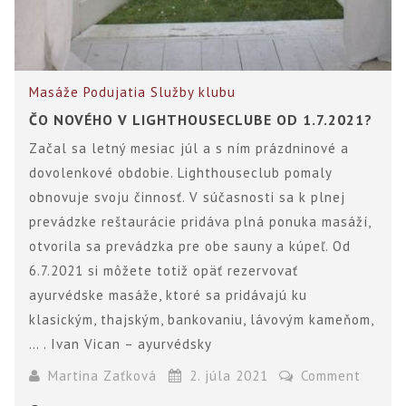
Masáže
Podujatia
Služby klubu
ČO NOVÉHO V LIGHTHOUSECLUBE OD 1.7.2021?
Začal sa letný mesiac júl a s ním prázdninové a
dovolenkové obdobie. Lighthouseclub pomaly
obnovuje svoju činnosť. V súčasnosti sa k plnej
prevádzke reštaurácie pridáva plná ponuka masáží,
otvorila sa prevádzka pre obe sauny a kúpeľ. Od
6.7.2021 si môžete totiž opäť rezervovať
ayurvédske masáže, ktoré sa pridávajú ku
klasickým, thajským, bankovaniu, lávovým kameňom,
… . Ivan Vican – ayurvédsky
Martina Zaťková
2. júla 2021
Comment