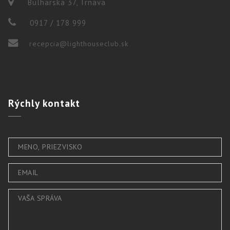
Bulharska 37, Trnava
0917 / 178 999
recepcia@lighthouseclub.sk
Rýchly
kontakt