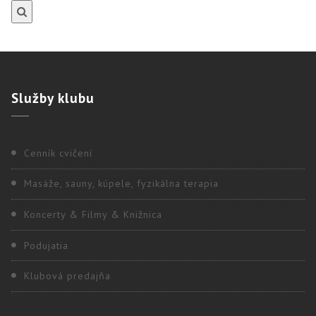
Služby
klubu
Cenník cvičení
Masáže, sauny, kúpele, fyzikálna terapia
Koncerty & Filmy & Knižnica
Podujatia
Klubová predajňa