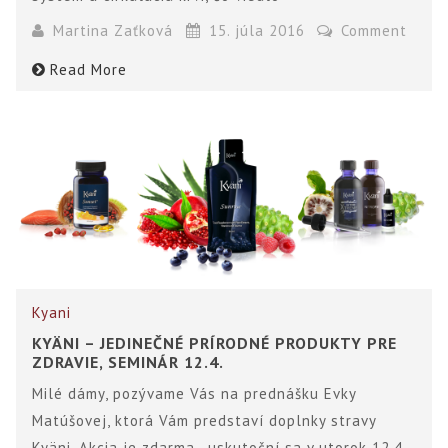
Martina Zaťková
15. júla 2016
Comment
Read More
Kyani
KYÄNI – JEDINEČNÉ PRÍRODNÉ PRODUKTY PRE
ZDRAVIE, SEMINÁR 12.4.
Milé dámy, pozývame Vás na prednášku Evky
Matúšovej, ktorá Vám predstaví doplnky stravy
Kyäni. Akcia je zdarma, uskutoční sa v utorok 12.4.