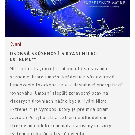
Kyani
OSOBNÁ SKÚSENOSŤ S KYÄNI NITRO
EXTREME™
Milí priatelia, dovoľte mi podeliť sa s vami o
poznanie, ktoré umožní každému z vás ozdraviť
fungovanie fyzického tela a dosiahnuť energetickú
rovnováhu. Umožní zlepšiť zdravotný stav na
viacerých úrovniach nášho bytia. Kyäni Nitro
Extreme™ je výrobok, ktorý je pre mňa priam
zázrak:) Po vyhoretí a extrémne dlhodobom
stresovom období som mala narušený nervový
systém a cirkuláciu krvi, čo viedlo