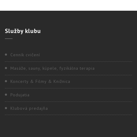
Služby
klubu
Cenník cvičení
Masáže, sauny, kúpele, fyzikálna terapia
Koncerty & Filmy & Knižnica
Podujatia
Klubová predajňa