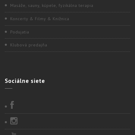
Masáže, sauny, kúpele, fyzikálna terapia
Koncerty & Filmy & Knižnica
Podujatia
Klubová predajňa
Sociálne
siete