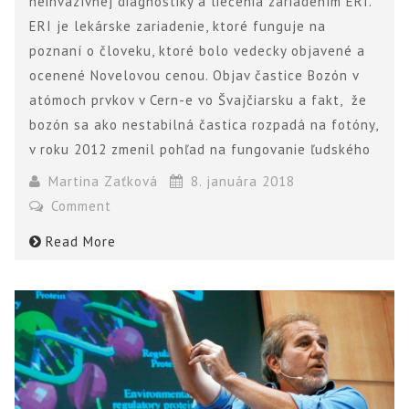
neinvazívnej diagnostiky a liečenia zariadením ERI.
ERI je lekárske zariadenie, ktoré funguje na
poznaní o človeku, ktoré bolo vedecky objavené a
ocenené Novelovou cenou. Objav častice Bozón v
atómoch prvkov v Cern-e vo Švajčiarsku a fakt, že
bozón sa ako nestabilná častica rozpadá na fotóny,
v roku 2012 zmenil pohľad na fungovanie ľudského
Martina Zaťková
8. januára 2018
Comment
Read More