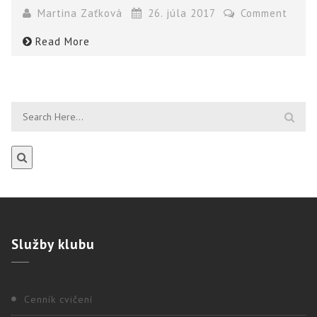
Martina Zaťková
26. júla 2017
Comment
Read More
Služby
klubu
Cenník cvičení