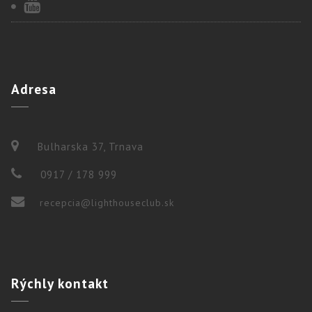
Adresa
Bulharska 37, Trnava
0917 / 178 999
recepcia@lighthouseclub.sk
Rýchly
kontakt