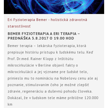
Eri
Fyzioterapia Bemer - holistická zdravotná
starostlivosť
BEMER FYZIOTERAPIA A ERI TERAPIA –
PREDNÁŠKA 3.8.2017 O 19.00 HOD
Bemer terapia – lekárska fyzioterapia, ktorá
prepisuje históriu prístupu k ľudskému telu. Keď
Prof. Dr.med. Rainer Klopp z Inštitútu
mikrocirkulácie v Berlíne objavil fakty o
mikrocirkulácii a jej význame pre ľudské telo,
prinieslo mu to nomináciu na Nobelovu cenu ale aj
poznanie, stimulovaním čoho je možné zlepšiť
zdravie, regeneráciu a duševnú pohodu človeka.
Dokázal, že v ľudskom tele máme približne 120.000
km