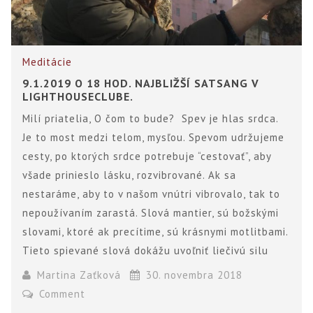
Meditácie
9.1.2019 O 18 HOD. NAJBLIŽŠÍ SATSANG V
LIGHTHOUSECLUBE.
Milí priatelia, O čom to bude? Spev je hlas srdca.
Je to most medzi telom, mysľou. Spevom udržujeme
cesty, po ktorých srdce potrebuje “cestovať”, aby
všade prinieslo lásku, rozvibrované. Ak sa
nestaráme, aby to v našom vnútri vibrovalo, tak to
nepoužívaním zarastá. Slová mantier, sú božskými
slovami, ktoré ak precítime, sú krásnymi motlitbami.
Tieto spievané slová dokážu uvoľniť liečivú silu
Martina Zaťková
30. novembra 2018
Comment