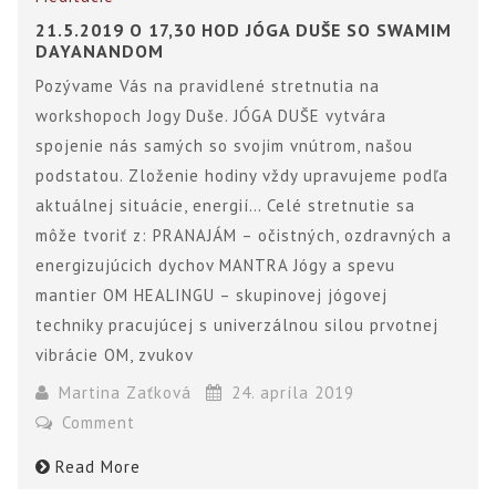
21.5.2019 O 17,30 HOD JÓGA DUŠE SO SWAMIM
DAYANANDOM
Pozývame Vás na pravidlené stretnutia na
workshopoch Jogy Duše. JÓGA DUŠE vytvára
spojenie nás samých so svojim vnútrom, našou
podstatou. Zloženie hodiny vždy upravujeme podľa
aktuálnej situácie, energií… Celé stretnutie sa
môže tvoriť z: PRANAJÁM – očistných, ozdravných a
energizujúcich dychov MANTRA Jógy a spevu
mantier OM HEALINGU – skupinovej jógovej
techniky pracujúcej s univerzálnou silou prvotnej
vibrácie OM, zvukov
Martina Zaťková
24. apríla 2019
Comment
Read More