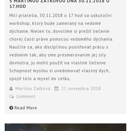
S MARTINOU ZAŤKOVOU DŇA 30.11.2018 O
17.HOD
Milí priatelia, 30.11.2018 o 17 hod sa uskutoční
workshop, ktorý bude zameraný na vedomé
dýchanie. Nielen to, dovolíme si prežiť liečenie
chorej časti práve pomocou vedomého dýchania.
Naučíte sa, ako disciplínou posilňovať prácu s
vedomím tak, aby sme presmerovaním jej sily
dovnútra, ju mohli použiť na vlastné liečenie.
Schopnosť mysľou si uvedomovať vlastný dych,
spojiť telo a myseľ do celku,
Martina Zaťková
27. novembra 2018
Comment
Read More