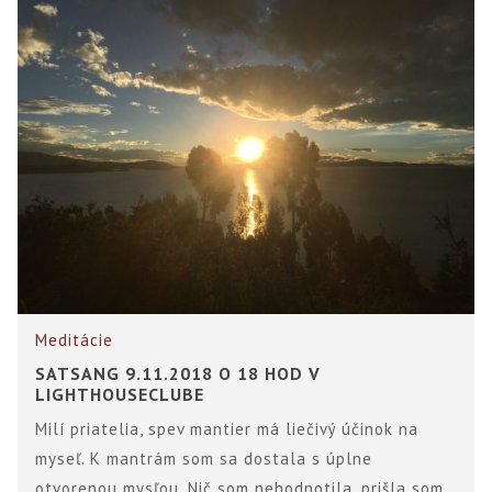
Meditácie
SATSANG 9.11.2018 O 18 HOD V
LIGHTHOUSECLUBE
Milí priatelia, spev mantier má liečivý účinok na
myseľ. K mantrám som sa dostala s úplne
otvorenou mysľou. Nič som nehodnotila, prišla som