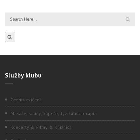
Služby
klubu
Cenník cvičení
Masáže, sauny, kúpele, fyzikálna terapia
Koncerty & Filmy & Knižnica