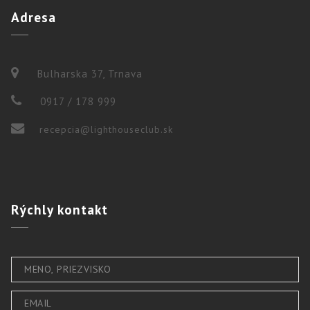
Adresa
Bulharska 37, Trnava
0917 / 178 999
recepcia@lighthouseclub.sk
Rýchly
kontakt