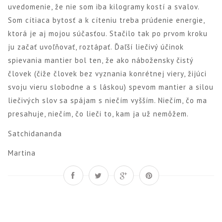
uvedomenie, že nie som iba kilogramy kostí a svalov.
Som cítiaca bytosť a k cíteniu treba prúdenie energie,
ktorá je aj mojou súčasťou. Stačilo tak po prvom kroku
ju začať uvoľňovať, roztápať. Ďaľší liečivý účinok
spievania mantier bol ten, že ako nábožensky čistý
človek (čiže človek bez vyznania konrétnej viery, žijúci
svoju vieru slobodne a s láskou) spevom mantier a silou
liečivých slov sa spájam s niečím vyšším. Niečím, čo ma
presahuje, niečím, čo lieči to, kam ja už nemôžem.
Satchidananda
Martina