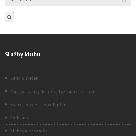
Služby
klubu
Cenník cvičení
Masáže, sauny, kúpele, fyzikálna terapia
Koncerty & Filmy & Knižnica
Podujatia
Klubová predajňa