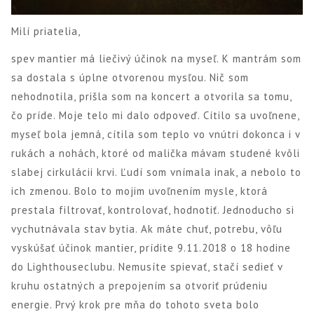
Milí priatelia,
spev mantier má liečivý účinok na myseľ. K mantrám som
sa dostala s úplne otvorenou mysľou. Nič som
nehodnotila, prišla som na koncert a otvorila sa tomu,
čo príde. Moje telo mi dalo odpoveď. Cítilo sa uvoľnene,
myseľ bola jemná, cítila som teplo vo vnútri dokonca i v
rukách a nohách, ktoré od malička mávam studené kvôli
slabej cirkulácii krvi. Ľudí som vnímala inak, a nebolo to
ich zmenou. Bolo to mojim uvoľnením mysle, ktorá
prestala filtrovať, kontrolovať, hodnotiť. Jednoducho si
vychutnávala stav bytia. Ak máte chuť, potrebu, vôľu
vyskúšať účinok mantier, prídite 9.11.2018 o 18 hodine
do Lighthouseclubu. Nemusíte spievať, stačí sedieť v
kruhu ostatných a prepojením sa otvoriť prúdeniu
energie. Prvý krok pre mňa do tohoto sveta bolo