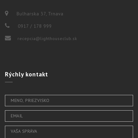
Bulharska 37, Trnava
0917 / 178 999
recepcia@lighthouseclub.sk
Rýchly
kontakt