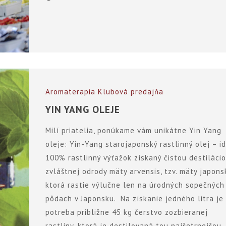
Aromaterapia
Klubová predajňa
YIN YANG OLEJE
Milí priatelia, ponúkame vám unikátne Yin Yang
oleje: Yin-Yang starojaponský rastlinný olej – i
100% rastlinný výťažok získaný čistou destiláci
zvláštnej odrody mäty arvensis, tzv. mäty japons
ktorá rastie výlučne len na úrodných sopečných
pôdach v Japonsku. Na získanie jedného litra je
potreba približne 45 kg čerstvo zozbieranej
rastliny, ktorá je destilovaná tou najšetrnejšou