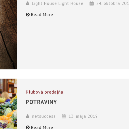
Light House Light House
24. októbra 20
Read More
Klubová predajňa
POTRAVINY
netsuccess
13. mája 2019
Read More