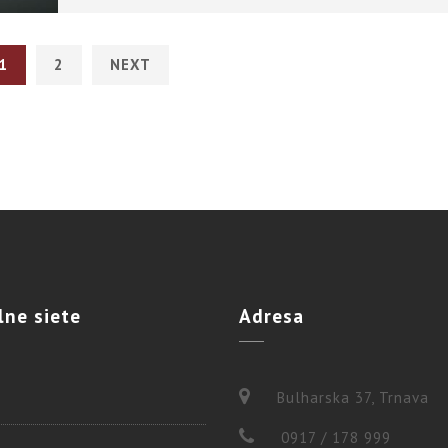
1
2
NEXT
lne
siete
Adresa
Bulharska 37, Trnava
0917 / 178 999