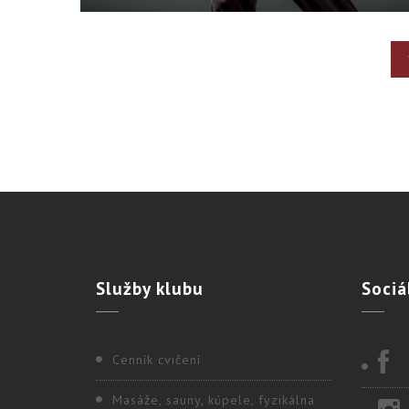
Služby
klubu
Sociá
Cenník cvičení
Masáže, sauny, kúpele, fyzikálna