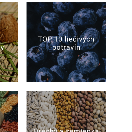
TOP 10 liečivých
ny
potravín
Orechy a semienka