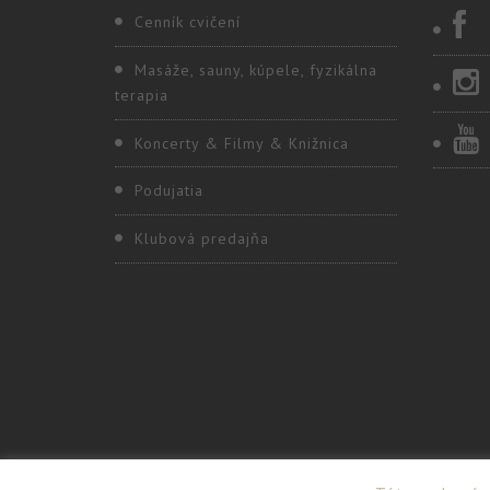
Cenník cvičení
Masáže, sauny, kúpele, fyzikálna
terapia
Koncerty & Filmy & Knižnica
Podujatia
Klubová predajňa