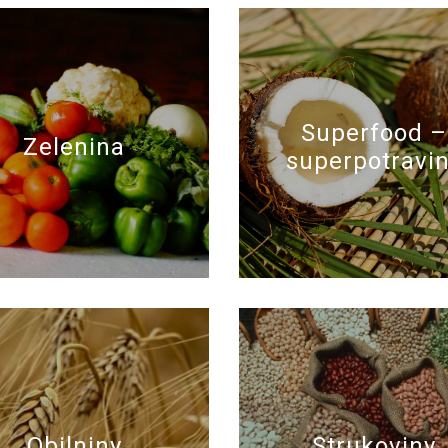
Superfood –
Zelenina
superpotravi
Obilniny
Strukoviny