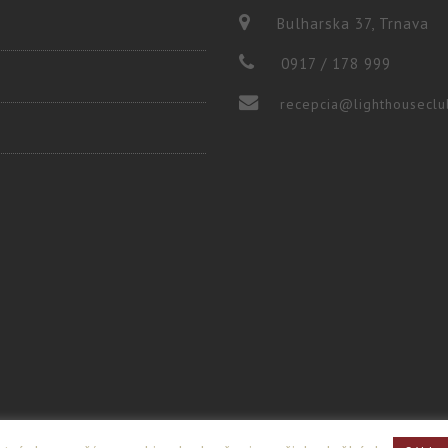
Bulharska 37, Trnava
0917 / 178 999
recepcia@lighthouseclu