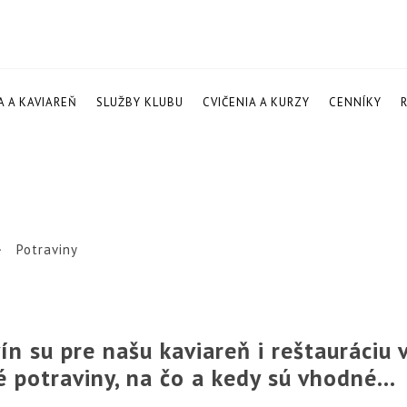
A A KAVIAREŇ
SLUŽBY KLUBU
CVIČENIA A KURZY
CENNÍKY
Potraviny
ín su pre našu kaviareň i reštauráciu 
ké potraviny, na čo a kedy sú vhodné…