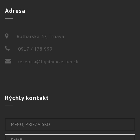
Adresa
Bulharska 37, Trnava
0917 / 178 999
recepcia@lighthouseclub.sk
Rýchly
kontakt