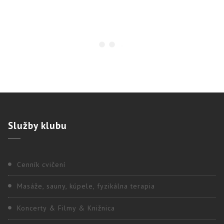
Služby
klubu
Cenník cvičení
Masáže, sauny, kúpele, fyzikálna terapia
Koncerty & Filmy & Knižnica