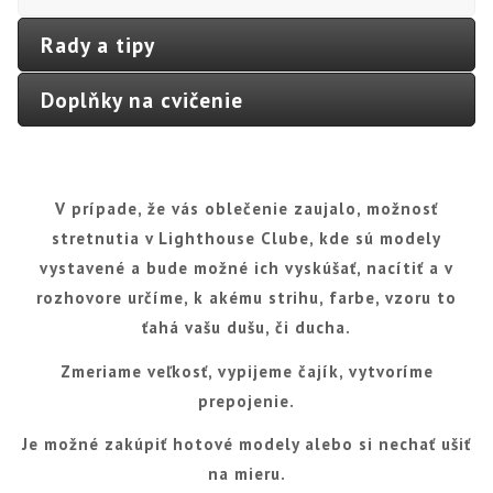
Rady a tipy
Doplňky na cvičenie
V prípade, že vás oblečenie zaujalo, možnosť
stretnutia v Lighthouse Clube, kde sú modely
vystavené a bude možné ich vyskúšať, nacítiť a v
rozhovore určíme, k akému strihu, farbe, vzoru to
ťahá vašu dušu, či ducha.
Zmeriame veľkosť, vypijeme čajík, vytvoríme
prepojenie.
Je možné zakúpiť hotové modely alebo si nechať ušiť
na mieru.