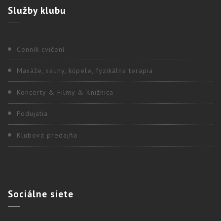
Služby
klubu
Cenník cvičení
Masáže, sauny, kúpele, fyzikálna terapia
Koncerty & Filmy & Knižnica
Podujatia
Klubová predajňa
Sociálne
siete