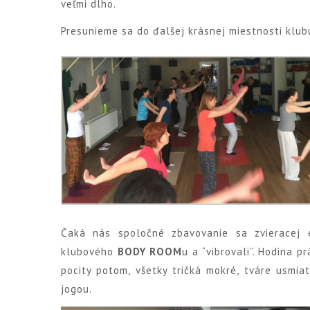
veľmi dlho.
Presunieme sa do ďalšej krásnej miestnosti klu
Čaká nás spoločné zbavovanie sa zvieracej 
klubového
BODY ROOM
u a “vibrovali”. Hodina p
pocity potom, všetky tričká mokré, tváre usmia
jogou.