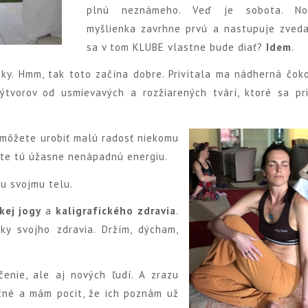
plnú neznámeho. Veď je sobota. N
myšlienka zavrhne prvú a nastupuje zveda
sa v tom KLUBE vlastne bude diať?
Idem
.
ky. Hmm, tak toto začína dobre. Privítala ma nádherná čok
ýtvorov od usmievavých a rozžiarených tvárí, ktoré sa pr
ď môžete urobiť malú radosť niekomu
áte tú úžasne nenápadnú energiu.
vu svojmu telu.
kej jogy
a
kaligrafického zdravia
.
y svojho zdravia. Držím, dýcham,
enie, ale aj nových ľudí. A zrazu
očné a mám pocit, že ich poznám už