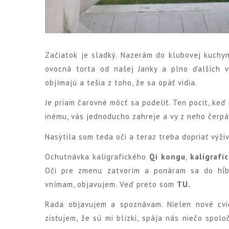
Začiatok je sladký. Nazerám do klubovej kuchyn
ovocná torta od našej Janky a plno ďalších v
objímajú a tešia z toho, že sa opäť vidia.
Je priam čarovné môcť sa podeliť. Ten pocit, ke
inému, vás jednoducho zahreje a vy z neho čerp
Nasýtila som teda oči a teraz treba dopriať výži
Ochutnávka kaligrafického
Qi kongu
,
kaligrafic
Oči pre zmenu zatvorím a ponáram sa do hĺbk
vnímam, objavujem. Veď preto som
TU.
Rada objavujem a spoznávam. Nielen nové cvič
zisťujem, že sú mi blízki, spája nás niečo spol