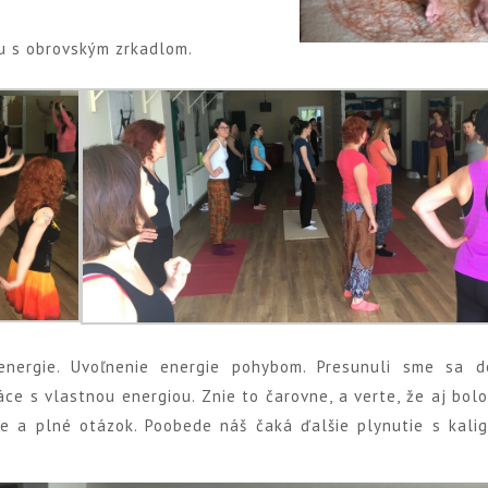
bu s obrovským zrkadlom.
energie. Uvoľnenie energie pohybom. Presunuli sme sa 
ráce s vlastnou energiou. Znie to čarovne, a verte, že aj bol
te a plné otázok. Poobede náš čaká ďalšie plynutie s kalig