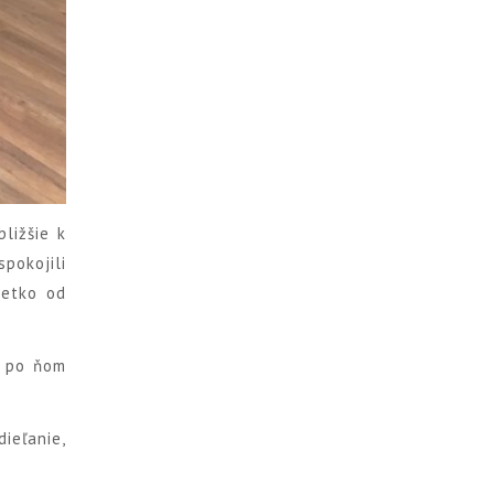
ližšie k
pokojili
šetko od
t po ňom
ieľanie,