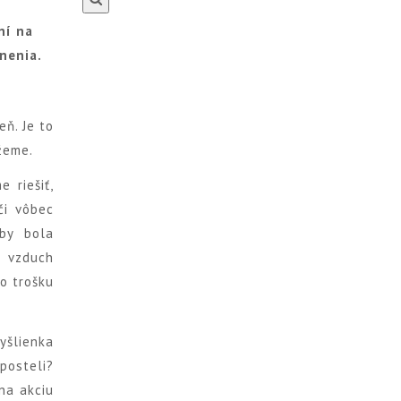
ní na
nenia.
eň. Je to
žeme.
 riešiť,
či vôbec
by bola
 vzduch
to trošku
yšlienka
 posteli?
na akciu