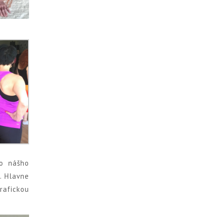
do nášho
o. Hlavne
rafickou