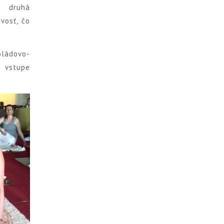
o druhá
vosť, čo
oládovo-
i vstupe