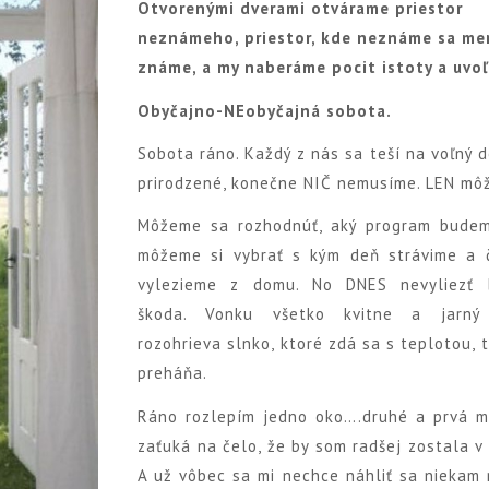
Otvorenými dverami otvárame priestor
neznámeho, priestor, kde neznáme sa me
známe, a my naberáme pocit istoty a uvoľ
Obyčajno-NEobyčajná sobota.
Sobota ráno. Každý z nás sa teší na voľný d
prirodzené, konečne NIČ nemusíme. LEN mô
Môžeme sa rozhodnúť, aký program budeme
môžeme si vybrať s kým deň strávime a 
vylezieme z domu. No DNES nevyliezť 
škoda. Vonku všetko kvitne a jarný
rozohrieva slnko, ktoré zdá sa s teplotou, 
preháňa.
Ráno rozlepím jedno oko….druhé a prvá m
zaťuká na čelo, že by som radšej zostala v
A už vôbec sa mi nechce náhliť sa niekam 