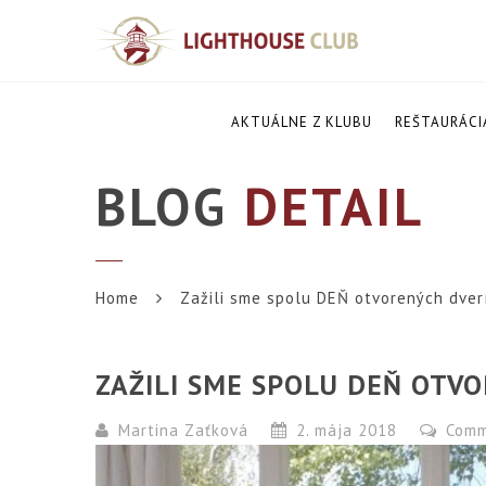
AKTUÁLNE Z KLUBU
REŠTAURÁCI
BLOG
DETAIL
Home
Zažili sme spolu DEŇ otvorených dver
ZAŽILI SME SPOLU DEŇ OTV
Martina Zaťková
2. mája 2018
Comm