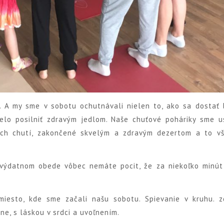
. A my sme v sobotu ochutnávali nielen to, ako sa dostať b
elo posilniť zdravým jedlom. Naše chuťové poháriky sme us
ych chutí, zakončené skvelým a zdravým dezertom a to v
 výdatnom obede vôbec nemáte pocit, že za niekoľko minú
miesto, kde sme začali našu sobotu. Spievanie v kruhu. zd
ne, s láskou v srdci a uvoľnením.