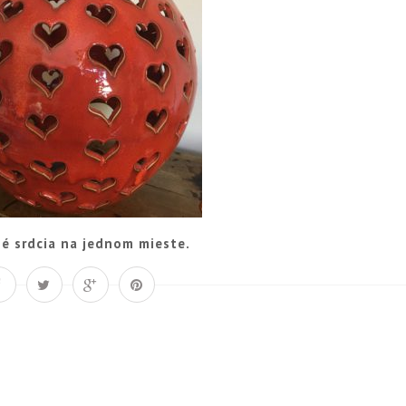
é srdcia na jednom mieste.
Á