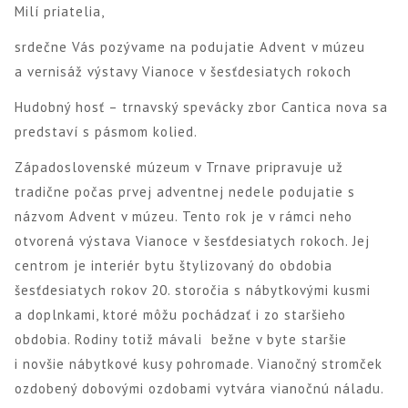
Milí priatelia,
srdečne Vás pozývame na podujatie Advent v múzeu
a vernisáž výstavy Vianoce v šesťdesiatych rokoch
Hudobný hosť – trnavský spevácky zbor Cantica nova sa
predstaví s pásmom kolied.
Západoslovenské múzeum v Trnave pripravuje už
tradične počas prvej adventnej nedele podujatie s
názvom Advent v múzeu. Tento rok je v rámci neho
otvorená výstava Vianoce v šesťdesiatych rokoch. Jej
centrom je interiér bytu štylizovaný do obdobia
šesťdesiatych rokov 20. storočia s nábytkovými kusmi
a doplnkami, ktoré môžu pochádzať i zo staršieho
obdobia. Rodiny totiž mávali bežne v byte staršie
i novšie nábytkové kusy pohromade. Vianočný stromček
ozdobený dobovými ozdobami vytvára vianočnú náladu.