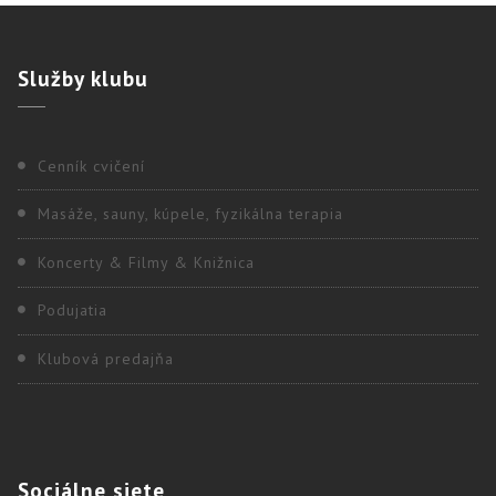
Služby
klubu
Cenník cvičení
Masáže, sauny, kúpele, fyzikálna terapia
Koncerty & Filmy & Knižnica
Podujatia
Klubová predajňa
Sociálne
siete