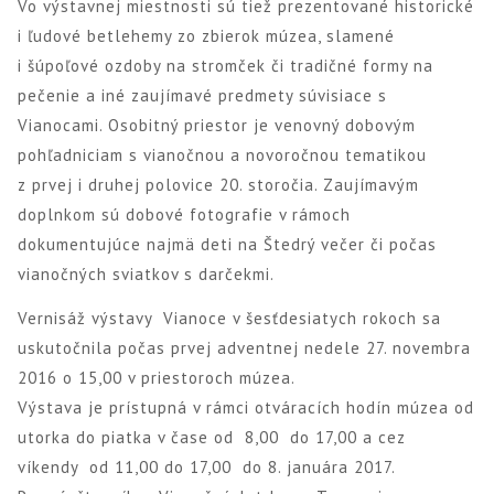
Vo výstavnej miestnosti sú tiež prezentované historické
i ľudové betlehemy zo zbierok múzea, slamené
i šúpoľové ozdoby na stromček či tradičné formy na
pečenie a iné zaujímavé predmety súvisiace s
Vianocami. Osobitný priestor je venovný dobovým
pohľadniciam s vianočnou a novoročnou tematikou
z prvej i druhej polovice 20. storočia. Zaujímavým
doplnkom sú dobové fotografie v rámoch
dokumentujúce najmä deti na Štedrý večer či počas
vianočných sviatkov s darčekmi.
Vernisáž výstavy Vianoce v šesťdesiatych rokoch sa
uskutočnila počas prvej adventnej nedele 27. novembra
2016 o 15,00 v priestoroch múzea.
Výstava je prístupná v rámci otváracích hodín múzea od
utorka do piatka v čase od 8,00 do 17,00 a cez
víkendy od 11,00 do 17,00 do 8. januára 2017.