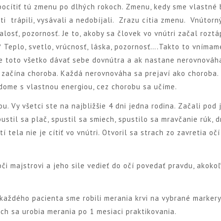
pocítiť tú zmenu po dlhých rokoch. Zmenu, kedy sme vlastné
i trápili, vysávali a nedobíjali. Zrazu cítia zmenu. Vnútorn
losť, pozornosť. Je to, akoby sa človek vo vnútri začal roztá
 Teplo, svetlo, vrúcnosť, láska, pozornosť….Takto to vnímame
e toto všetko dávať sebe dovnútra a ak nastane nerovnováh
 začína choroba. Každá nerovnováha sa prejaví ako choroba. 
dome s vlastnou energiou, cez chorobu sa učíme.
. Vy všetci ste na najbližšie 4 dni jedna rodina. Začali pod 
ustil sa plač, spustil sa smiech, spustilo sa mravčanie rúk, 
í tela nie je cítiť vo vnútri. Otvoril sa strach zo zavretia očí
či majstrovi a jeho sile vedieť do očí povedať pravdu, akokoľ
 každého pacienta sme robili merania krvi na vybrané markery
ch sa urobia merania po 1 mesiaci praktikovania.