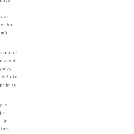
inovo
é
viac.
ter bol
ý má
 skupine
anizovať
gnózy,
 Udržujte
prijmite
y je
jto
i je
otom.