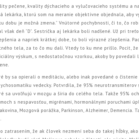
ality pečene, kvality dýchacieho a vylučovacieho systému a n
á lekárka, ktorú som na meranie objektívne objednala, aby v
ku dobu je možná zmena.” Vnútorné pochybnosti, či to, čo rob
tal však deň “D”. Sestrička aj lekárka boli nadšené. Už pri treť
pšenia a napriek krátkej dobe, to boli výrazné zlepšenia. Pac
ého tela, za to čo mu dali. Vtedy to ku mne prišlo. Pocit, ž
ficiálny výskum, s nedostatočnou vzorkou, akoby by povedali l
mene.
ré by sa opierali o meditáciu, alebo inak povedané o čistenie
sychosomatiku vedecky. Potvrdila, že 95% neurotransmiterov 
ré sa uvoľňujú v mozgu a šíria do celého tela. Takže 95% oc
blémoch s nespavosťou, migrénami, hormonálnymi poruchami úp
Rakovina, Mozgová porážka, Parkinson, Alzheimer, Demencia. 
.
olo zatrasením, že ak človek nezmení seba do takej hĺbky, ako