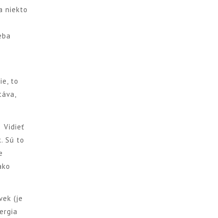
a niekto
eba
ie, to
táva,
 Vidieť
. Sú to
e
ako
vek (je
ergia