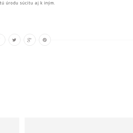
tú úrodu súcitu aj k iným.
Á