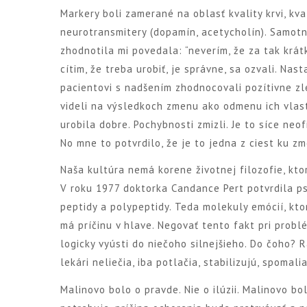
Markery boli zamerané na oblasť kvality krvi, kv
neurotransmitery (dopamín, acetycholín). Samotn
zhodnotila mi povedala: “neverím, že za tak krát
cítim, že treba urobiť, je správne, sa ozvali. Nas
pacientovi s nadšením zhodnocovali pozítivne zle
videli na výsledkoch zmenu ako odmenu ich vlastn
urobila dobre. Pochybnosti zmizli. Je to síce neo
No mne to potvrdilo, že je to jedna z ciest ku z
Naša kultúra nemá korene životnej filozofie, kto
V roku 1977 doktorka Candance Pert potvrdila p
peptidy a polypeptidy. Teda molekuly emócií, kto
má príčinu v hlave. Negovať tento fakt pri pro
logicky vyústi do niečoho silnejšieho. Do čoho? 
lekári neliečia, iba potlačia, stabilizujú, spomalia
Malinovo bolo o pravde. Nie o ilúzii. Malinovo b