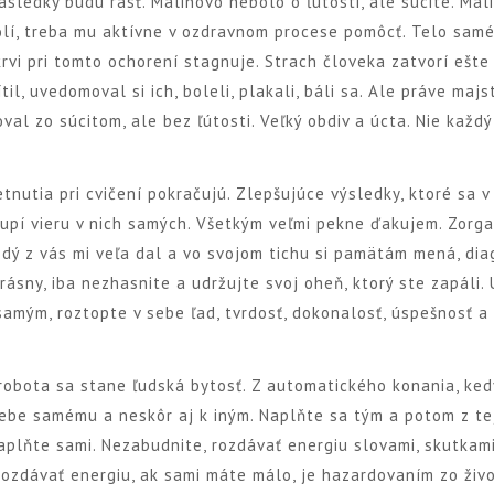
ásledky budú rásť. Malinovo nebolo o ľútosti, ale súcite. Mal
bolí, treba mu aktívne v ozdravnom procese pomôcť. Telo sam
rvi pri tomto ochorení stagnuje. Strach človeka zatvorí ešte 
il, uvedomoval si ich, boleli, plakali, báli sa. Ale práve majs
val zo súcitom, ale bez ľútosti. Veľký obdiv a úcta. Nie každ
etnutia pri cvičení pokračujú. Zlepšujúce výsledky, ktoré sa v
otupí vieru v nich samých. Všetkým veľmi pekne ďakujem. Zorg
dý z vás mi veľa dal a vo svojom tichu si pamätám mená, dia
krásny, iba nezhasnite a udržujte svoj oheň, ktorý ste zapáli.
samým, roztopte v sebe ľad, tvrdosť, dokonalosť, úspešnosť a 
obota sa stane ľudská bytosť. Z automatického konania, ked
 sebe samému a neskôr aj k iným. Naplňte sa tým a potom z te
naplňte sami. Nezabudnite, rozdávať energiu slovami, skutkam
ozdávať energiu, ak sami máte málo, je hazardovaním zo živ