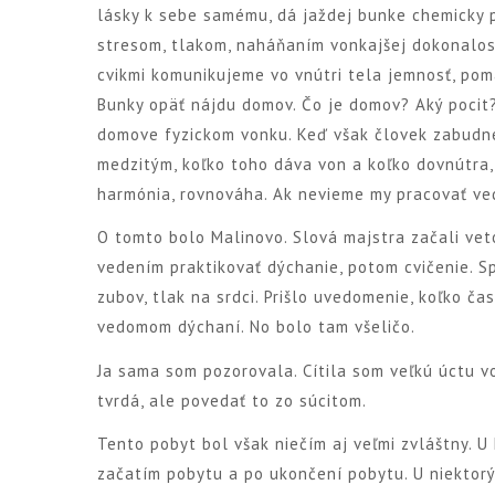
lásky k sebe samému, dá jaždej bunke chemicky 
stresom, tlakom, naháňaním vonkajšej dokonalost
cvikmi komunikujeme vo vnútri tela jemnosť, poma
Bunky opäť nájdu domov. Čo je domov? Aký pocit?
domove fyzickom vonku. Keď však človek zabudn
medzitým, koľko toho dáva von a koľko dovnútra,
harmónia, rovnováha. Ak nevieme my pracovať ve
O tomto bolo Malinovo. Slová majstra začali vetou
vedením praktikovať dýchanie, potom cvičenie. Sp
zubov, tlak na srdci. Prišlo uvedomenie, koľko čast
vedomom dýchaní. No bolo tam všeličo.
Ja sama som pozorovala. Cítila som veľkú úctu vo
tvrdá, ale povedať to zo súcitom.
Tento pobyt bol však niečím aj veľmi zvláštny. U
začatím pobytu a po ukončení pobytu. U niektorý