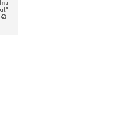
dna
ul”