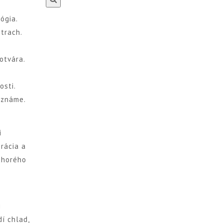
ógia.
trach.
otvára.
osti.
oznáme.
i
rácia a
chorého
i
dí chlad,