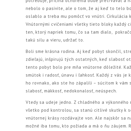
potrebuje, príčina ochorenia bude pretrvávať a n
nebolo o pasivite, ale o tom, že aj keď to telo 
oslablo a treba mu pomôcť vo vnútri. Cirkulácia k
Vnútornými cvičeniami všetky tieto bloky každý cít
ten, ktorý napriek tomu, čo sa tam dialo, pokračo
takú silu a vieru, udržať to.
Boli sme krásna rodina. Aj keď pobyt skončil, str
zdieľajú, inšpirujú tých ostatných, keď slabosť 
tento pobyt bolo pre mňa vnútorne dôležité. Kaž
smútok i radosť, únavu i ľahkosť. Každý z vás je 
ho rovnako, ako ste ho zápalili – súcitom k vám 
slabosť, mäkkosť, nedokonalosť, neúspech.
Vtedy sa udeje jedno. Z chladného a výkonného r
všetko pod kontrolou, sa stanú citlivé skutky k
vnútornej krásy rozdávajte von. Ale najskôr sa 
možné iba tomu, kto požiada a má o ňu záujem. R