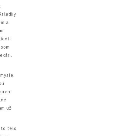
a
ýsledky
ím a
om
ienti
e som
ekári.
 mysle.
sú
horení
lne
Tam už
 to telo