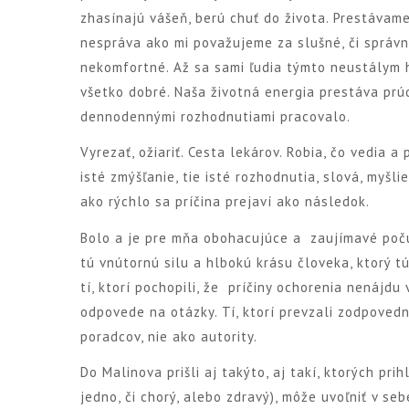
zhasínajú vášeň, berú chuť do života. Prestávame
nespráva ako mi považujeme za slušné, či správne
nekomfortné. Až sa sami ľudia týmto neustálym 
všetko dobré. Naša životná energia prestáva prúd
dennodennými rozhodnutiami pracovalo.
Vyrezať, ožiariť. Cesta lekárov. Robia, čo vedia 
isté zmýšľanie, tie isté rozhodnutia, slová, myš
ako rýchlo sa príčina prejaví ako následok.
Bolo a je pre mňa obohacujúce a zaujímavé počú
tú vnútornú silu a hlbokú krásu človeka, ktorý tú
tí, ktorí pochopili, že príčiny ochorenia nenájdu 
odpovede na otázky. Tí, ktorí prevzali zodpovedno
poradcov, nie ako autority.
Do Malinova prišli aj takýto, aj takí, ktorých prih
jedno, či chorý, alebo zdravý), môže uvoľniť v se