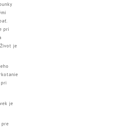
 bunky
ými
pať.
 pri
a
Život je
jeho
drkotanie
 pri
vek je
 pre