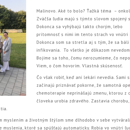
Malinovo. Aké to bolo? Ťažká téma – onkol
Zväčša ľudia majú s týmto slovom spojený s
Dokonca sa vyhýbajú takto chorým, lebo
prítomnosť s nimi im tento strach vo vnútri 
Dokonca som sa stretla aj s tým, že sa báli
infikovania. To všetko je dôkazom nevedom
Bojíme sa toho, čomu nerozumieme, čo nep
Viem, o čom hovorím. Vlastná skúsenosť.
Čo však robiť, keď ani lekári nevedia. Sami s
začínajú priznávať pokorne, že samotná ope
chemoterapie neprinášajú zmenu, ktorou z 
človeka urobia zdravého. Zastavia chorobu,
tia.
im myslením a životným štýlom sme dlhodobo v sebe vytváral
e myslenia, ktoré sa spúšťajú automaticky. Robia vo vnútri ľu