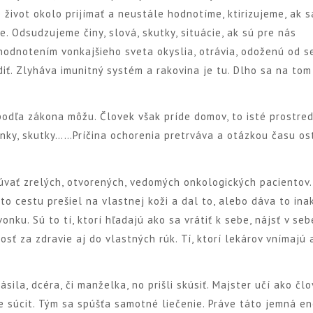
 život okolo prijímať a neustále hodnotíme, ktirizujeme, ak s
. Odsudzujeme činy, slová, skutky, situácie, ak sú pre nás
hodnotením vonkajšieho sveta okyslia, otrávia, odoženú od s
iť. Zlyháva imunitný systém a rakovina je tu. Dlho sa na tom
a podľa zákona môžu. Človek však príde domov, to isté prostred
lienky, skutky……Príčina ochorenia pretrváva a otázkou času os
vať zrelých, otvorených, vedomých onkologických pacientov.
to cestu prešiel na vlastnej koži a dal to, alebo dáva to inak
vonku. Sú to tí, ktorí hľadajú ako sa vrátiť k sebe, nájsť v seb
sť za zdravie aj do vlastných rúk. Tí, ktorí lekárov vnímajú 
lásila, dcéra, či manželka, no prišli skúsiť. Majster učí ako člo
be súcit. Tým sa spúšťa samotné liečenie. Práve táto jemná en