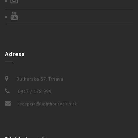
Adresa
Bulharska 37, Trnava
0917 / 178 999
recepcia@lighthouseclub.sk