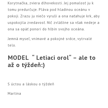
Korytnačka, zviera dlhovekosti. Jej pomalosť ju k
tomu predurčuje. Pláva pod hladinou oceánu v
pokoji. Zrazu ju niečo vyruší a ona naťahuje krk, aby
uspokojila zvedavosť. Nič zvláštne sa však nedeje a
ona sa opäť ponorí do hlbín svojho oceána.
Jemná myseľ, vnímavé a pokojné srdce, vytrvalé
telo.
MODEL “ Letiaci orol“ – ale to
až o týždeň:)
S úctou a láskou o týždeň
Martina