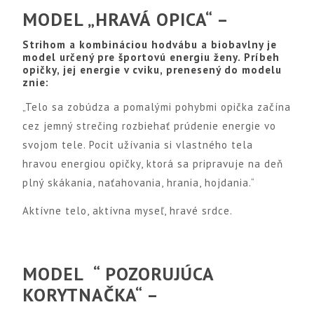
MODEL „HRAVÁ OPICA“ –
Strihom a kombináciou hodvábu a biobavlny je
model určený pre športovú energiu ženy. Príbeh
opičky, jej energie v cviku, prenesený do modelu
znie:
„Telo sa zobúdza a pomalými pohybmi opička začína
cez jemný strečing rozbiehať prúdenie energie vo
svojom tele. Pocit užívania si vlastného tela
hravou energiou opičky, ktorá sa pripravuje na deň
plný skákania, naťahovania, hrania, hojdania.“
Aktívne telo, aktívna myseľ, hravé srdce.
MODEL “ POZORUJÚCA
KORYTNAČKA“ –