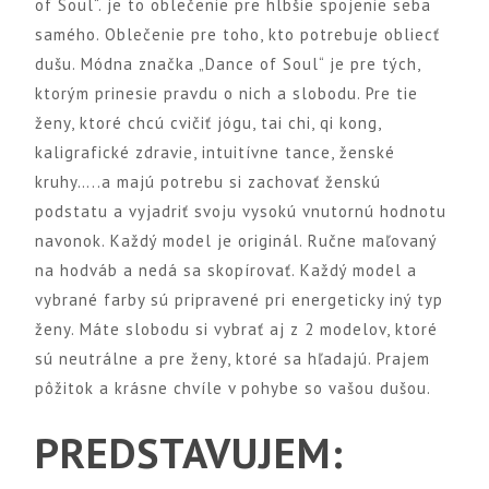
of Soul“. je to oblečenie pre hlbšie spojenie seba
samého. Oblečenie pre toho, kto potrebuje obliecť
dušu. Módna značka „Dance of Soul“ je pre tých,
ktorým prinesie pravdu o nich a slobodu. Pre tie
ženy, ktoré chcú cvičiť jógu, tai chi, qi kong,
kaligrafické zdravie, intuitívne tance, ženské
kruhy…..a majú potrebu si zachovať ženskú
podstatu a vyjadriť svoju vysokú vnutornú hodnotu
navonok. Každý model je originál. Ručne maľovaný
na hodváb a nedá sa skopírovať. Každý model a
vybrané farby sú pripravené pri energeticky iný typ
ženy. Máte slobodu si vybrať aj z 2 modelov, ktoré
sú neutrálne a pre ženy, ktoré sa hľadajú. Prajem
pôžitok a krásne chvíle v pohybe so vašou dušou.
PREDSTAVUJEM: