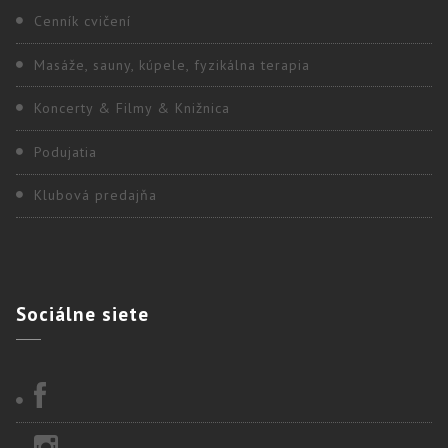
Cenník cvičení
Masáže, sauny, kúpele, fyzikálna terapia
Koncerty & Filmy & Knižnica
Podujatia
Klubová predajňa
Sociálne
siete