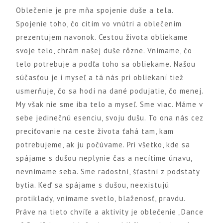
Oblečenie je pre mňa spojenie duše a tela.
Spojenie toho, čo citím vo vnútri a oblečením
prezentujem navonok. Cestou života obliekame
svoje telo, chrám našej duše rôzne. Vnímame, čo
telo potrebuje a podľa toho sa obliekame. Našou
súčasťou je i myseľ a tá nás pri obliekaní tiež
usmerňuje, čo sa hodí na dané podujatie, čo menej.
My však nie sme iba telo a myseľ. Sme viac. Máme v
sebe jedinečnú esenciu, svoju dušu. To ona nás cez
preciťovanie na ceste života ťahá tam, kam
potrebujeme, ak ju počúvame. Pri všetko, kde sa
spájame s dušou neplynie čas a necítime únavu,
nevnímame seba. Sme radostní, šťastní z podstaty
bytia. Keď sa spájame s dušou, neexistujú
protiklady, vnímame svetlo, blaženosť, pravdu.
Práve na tieto chvíľe a aktivity je oblečenie „Dance