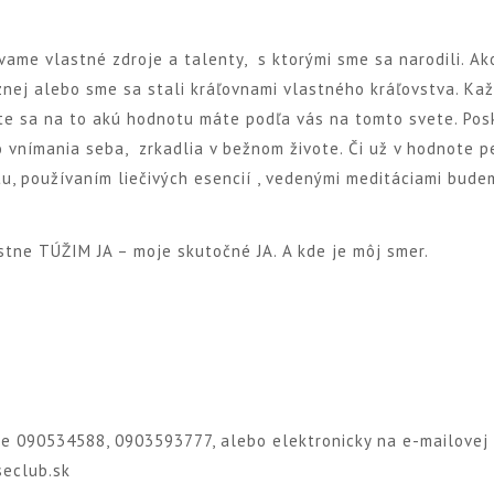
ame vlastné zdroje a talenty, s ktorými sme sa narodili. A
eznej alebo sme sa stali kráľovnami vlastného kráľovstva. Ka
ete sa na to akú hodnotu máte podľa vás na tomto svete. Pos
o vnímania seba, zrkadlia v bežnom živote. Či už v hodnote p
 používaním liečivých esencií , vedenými meditáciami budem
tne TÚŽIM JA – moje skutočné JA. A kde je môj smer.
le 090534588, 0903593777, alebo elektronicky na e-mailovej
eclub.sk