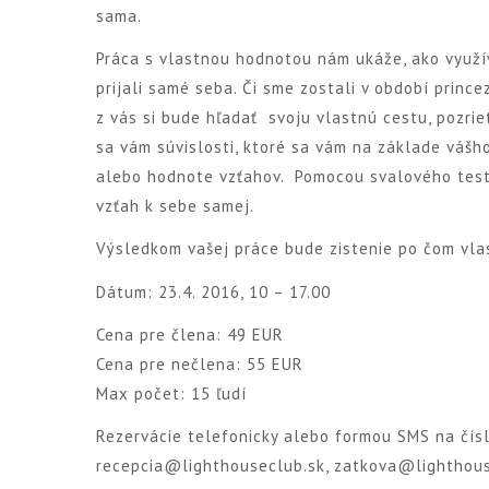
sama.
Práca s vlastnou hodnotou nám ukáže, ako využív
prijali samé seba. Či sme zostali v období princ
z vás si bude hľadať svoju vlastnú cestu, pozri
sa vám súvislosti, ktoré sa vám na základe vášh
alebo hodnote vzťahov. Pomocou svalového testu,
vzťah k sebe samej.
Výsledkom vašej práce bude zistenie po čom vlas
Dátum: 23.4. 2016, 10 – 17.00
Cena pre člena: 49 EUR
Cena pre nečlena: 55 EUR
Max počet: 15 ľudí
Rezervácie telefonicky alebo formou SMS na čís
recepcia@lighthouseclub.sk
,
zatkova@lighthous