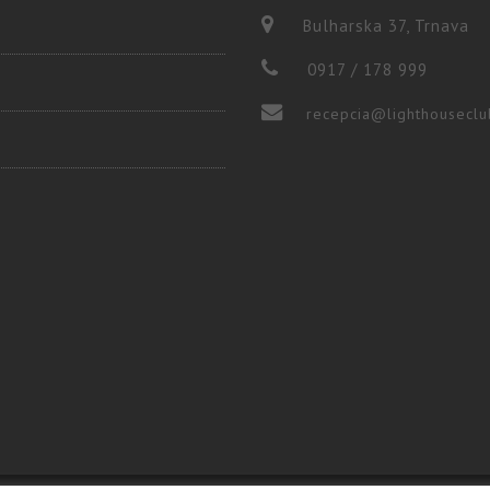
Bulharska 37, Trnava
0917 / 178 999
recepcia@lighthouseclu