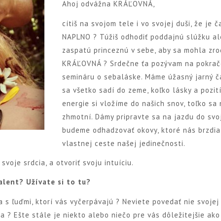
Ahoj odvážna KRÁĽOVNÁ,
cítiš na svojom tele i vo svojej duši, že je č
NAPLNO ? Túžiš odhodiť poddajnú slúžku a
zaspatú princeznú v sebe, aby sa mohla zro
KRÁĽOVNÁ ? Srdečne ťa pozývam na pokrač
semináru o sebaláske. Máme úžasný jarný č
sa všetko sadí do zeme, koľko lásky a pozit
energie si vložíme do našich snov, toľko sa
zhmotní. Dámy pripravte sa na jazdu do svoj
budeme odhadzovať okovy, ktoré nás brzdia
vlastnej ceste našej jedinečnosti.
svoje srdcia, a otvoriť svoju intuíciu.
talent? Užívate si to tu?
 s ľuďmi, ktorí vás vyčerpávajú ? Neviete povedať nie svojej
ia ? Ešte stále je niekto alebo niečo pre vás dôležitejšie ako