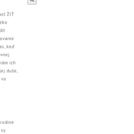
asť ŽIŤ
lebo
diť
ovanie
as, keď
ívnej
 nám ich
ej duše,
 vo
 rodine
 vy