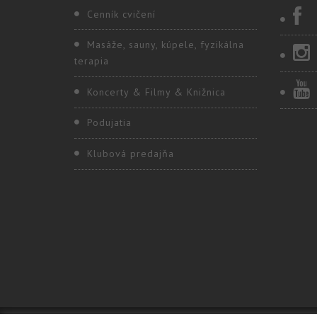
Cenník cvičení
Masáže, sauny, kúpele, fyzikálna
terapia
Koncerty & Filmy & Knižnica
Podujatia
Klubová predajňa