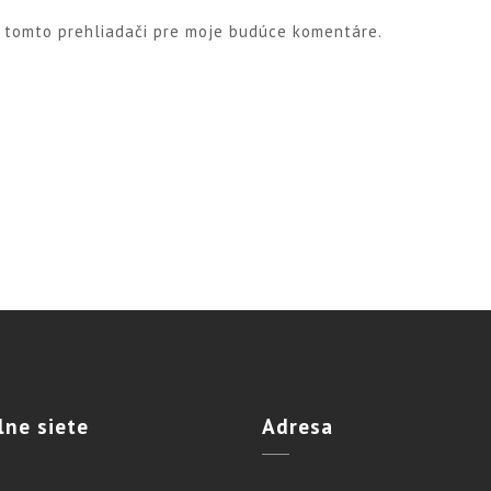
v tomto prehliadači pre moje budúce komentáre.
lne
siete
Adresa