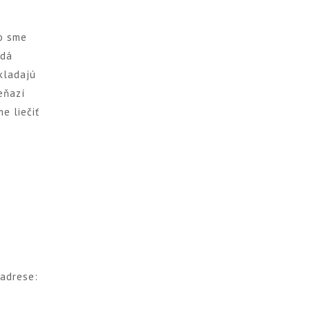
ko sme
ždá
kladajú
eňazí
e liečiť
 adrese: