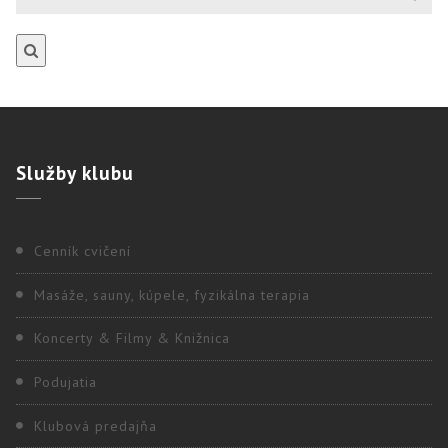
Služby
klubu
Cenník cvičení
Masáže, sauny, kúpele, fyzikálna terapia
Koncerty & Filmy & Knižnica
Podujatia
Klubová predajňa