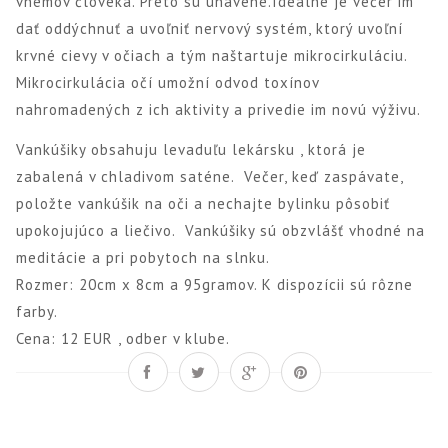
vnemov človeka. Preto sú unavené.Ideálne je večer im
dať oddýchnuť a uvoľniť nervový systém, ktorý uvoľní
krvné cievy v očiach a tým naštartuje mikrocirkuláciu.
Mikrocirkulácia očí umožní odvod toxínov
nahromadených z ich aktivity a privedie im novú výživu.
Vankúšiky obsahuju levaduľu lekársku , ktorá je
zabalená v chladivom saténe. Večer, keď zaspávate,
položte vankúšik na oči a nechajte bylinku pôsobiť
upokojujúco a liečivo. Vankúšiky sú obzvlášť vhodné na
meditácie a pri pobytoch na slnku.
Rozmer: 20cm x 8cm a 95gramov. K dispozícii sú rôzne
farby.
Cena: 12 EUR , odber v klube.