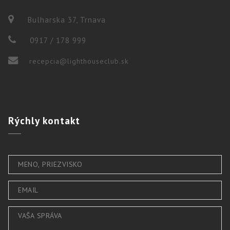
Bulharska 37, Trnava
0917 / 178 999
recepcia@lighthouseclub.sk
Rýchly
kontakt