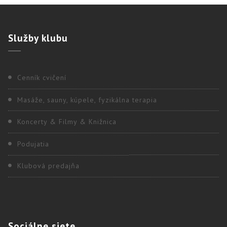
Služby
klubu
Cenník cvičení
Masáže, sauny, kúpele, fyzikálna terapia
Koncerty & Filmy & Knižnica
Podujatia
Klubová predajňa
Sociálne
siete