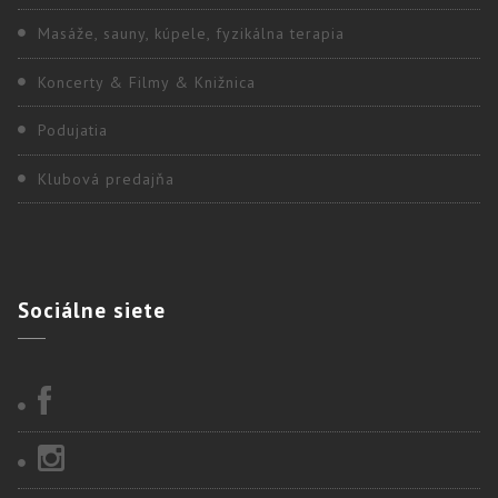
Masáže, sauny, kúpele, fyzikálna terapia
Koncerty & Filmy & Knižnica
Podujatia
Klubová predajňa
Sociálne
siete