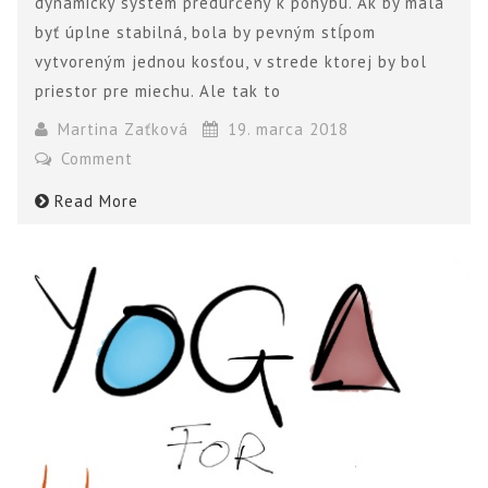
dynamický systém predurčený k pohybu. Ak by mala
byť úplne stabilná, bola by pevným stĺpom
vytvoreným jednou kosťou, v strede ktorej by bol
priestor pre miechu. Ale tak to
Martina Zaťková
19. marca 2018
Comment
Read More