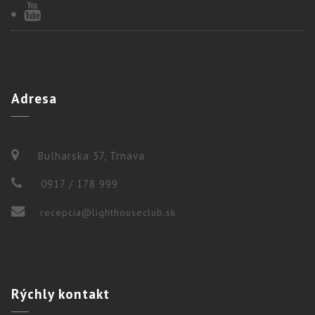
Adresa
Bulharska 37, Trnava
0917 / 178 999
recepcia@lighthouseclub.sk
Rýchly
kontakt