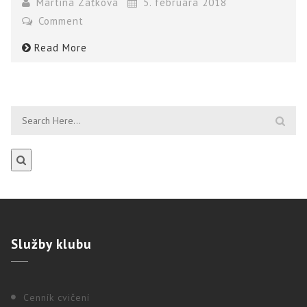
Martina Zaťková
5. februára 2018
Comment
Read More
Služby
klubu
Cenník cvičení