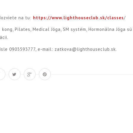
dozviete na tu:
https://www.lighthouseclub.sk/classes
/
Qi kong, Pilates, Medical Jóga, SM systém, Hormonálna Jóga sú
cii.
ísle 0903593777, e-mail: zatkova@lighthouseclub.sk.
Á