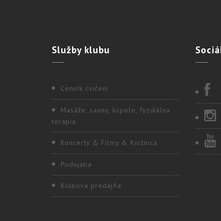
Služby
klubu
Sociá
Cenník cvičení
Masáže, sauny, kúpele, fyzikálna
terapia
Koncerty & Filmy & Knižnica
Podujatia
Klubová predajňa