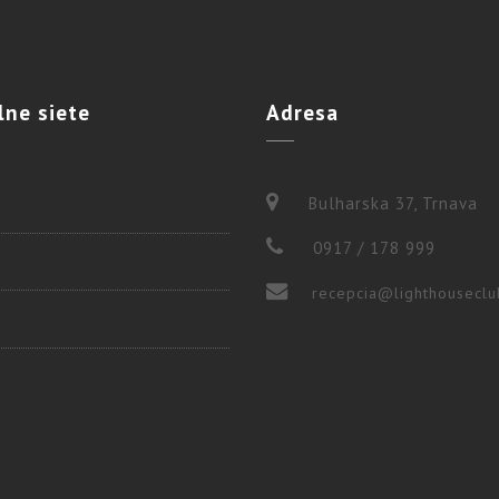
lne
siete
Adresa
Bulharska 37, Trnava
0917 / 178 999
recepcia@lighthouseclu