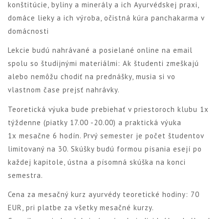
konštitúcie, byliny a minerály a ich Ayurvédskej praxi,
domáce lieky a ich výroba, očistná kúra panchakarma v
domácnosti
Lekcie budú nahrávané a posielané online na email
spolu so študijnými materiálmi: Ak študenti zmeškajú
alebo nemôžu chodiť na prednášky, musia si vo
vlastnom čase prejsť nahrávky.
Teoretická výuka bude prebiehať v priestoroch klubu 1x
týždenne (piatky 17.00 -20.00) a praktická výuka
1x mesačne 6 hodín. Prvý semester je počet študentov
limitovaný na 30. Skúšky budú formou písania esejí po
každej kapitole, ústna a písomná skúška na konci
semestra.
Cena za mesačný kurz ayurvédy teoretické hodiny: 70
EUR, pri platbe za všetky mesačné kurzy.