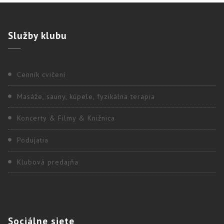
Služby
klubu
Cenník cvičení
Masáže, sauny, kúpele, fyzikálna terapia
Koncerty & Filmy & Knižnica
Podujatia
Klubová predajňa
Sociálne
siete