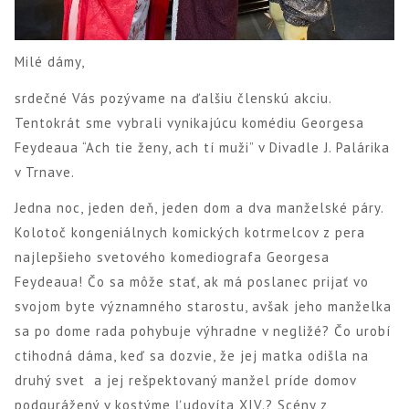
Milé dámy,
srdečné Vás pozývame na ďalšiu členskú akciu.
Tentokrát sme vybrali vynikajúcu komédiu Georgesa
Feydeaua “Ach tie ženy, ach tí muži” v Divadle J. Palárika
v Trnave.
Jedna noc, jeden deň, jeden dom a dva manželské páry.
Kolotoč kongeniálnych komických kotrmelcov z pera
najlepšieho svetového komediografa Georgesa
Feydeaua! Čo sa môže stať, ak má poslanec prijať vo
svojom byte významného starostu, avšak jeho manželka
sa po dome rada pohybuje výhradne v negližé? Čo urobí
ctihodná dáma, keď sa dozvie, že jej matka odišla na
druhý svet a jej rešpektovaný manžel príde domov
podgurážený v kostýme Ľudovíta XIV.? Scény z