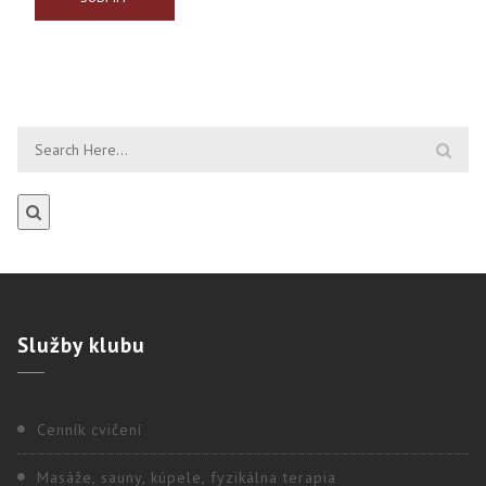
Služby
klubu
Cenník cvičení
Masáže, sauny, kúpele, fyzikálna terapia