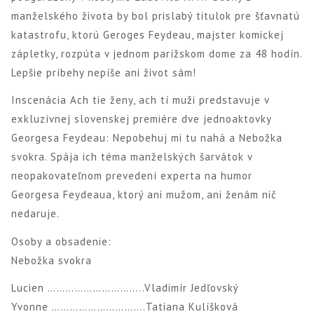
manželského života by bol prislabý titulok pre šťavnatú
katastrofu, ktorú Geroges Feydeau, majster komickej
zápletky, rozpúta v jednom parížskom dome za 48 hodín.
Lepšie príbehy nepíše ani život sám!
Inscenácia Ach tie ženy, ach tí muži predstavuje v
exkluzívnej slovenskej premiére dve jednoaktovky
Georgesa Feydeau: Nepobehuj mi tu nahá a Nebožka
svokra. Spája ich téma manželských šarvátok v
neopakovateľnom prevedení experta na humor
Georgesa Feydeaua, ktorý ani mužom, ani ženám nič
nedaruje.
Osoby a obsadenie:
Nebožka svokra
Lucien …………………………..Vladimír Jedľovský
Yvonne ………………………….Tatiana Kulíšková