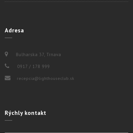
Adresa
Bulharska 37, Trnava
0917 / 178 999
recepcia@lighthouseclub.sk
Rýchly
kontakt