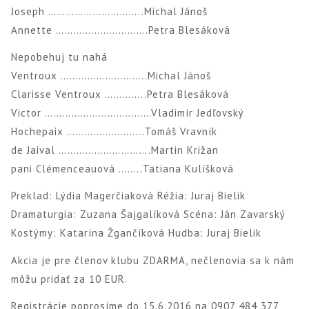
Joseph …………………………..Michal Jánoš
Annette ………………………….Petra Blesáková
Nepobehuj tu nahá
Ventroux ………………………..Michal Jánoš
Clarisse Ventroux …………..Petra Blesáková
Victor ………………………………Vladimír Jedľovský
Hochepaix ……………………..Tomáš Vravník
de Jaival ………………………….Martin Križan
pani Clémenceauová ……..Tatiana Kulíšková
Preklad: Lýdia Magerčiaková Réžia: Juraj Bielik
Dramaturgia: Zuzana Šajgalíková Scéna: Ján Zavarský
Kostýmy: Katarína Žgančíková Hudba: Juraj Bielik
Akcia je pre členov klubu ZDARMA, nečlenovia sa k nám
môžu pridať za 10 EUR.
Registrácie poprosíme do 15.6.2016 na 0907 484 377