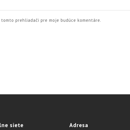
v tomto prehliadači pre moje budúce komentáre.
lne
siete
Adresa