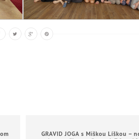
Á
tom
GRAVID JOGA s Miškou Líškou – n