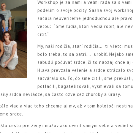
Workshop je za nami a veľmi rada sa s vami
podelím o svoje pocity. Sasha svoj worksho
začala neuveriteľne jednoduchou ale pravd
vetou: “Sme ľudia, ktorí vedia robiť, ale ne
cítiť.“
My, naši rodičia, starí rodičia…. tí všetci mus
bolo treba, to sa patrí….. urobiť. Nejako sm
zabudli počúvať srdce, či to naozaj chce aj 
Hlava prevzala velenie a srdce strácalo svo
zatváralo sa. To, čo sme cítili, sme prekúsli,
potlačili, bagatelizovali, vysmievali sa tomu,
 sily srdca nevládze, sa často ozve cez choroby a úrazy.
tále viac a viac toho chceme aj my, až v tom kolotoči nestíh
ieme srdce.
ašla cestu pre ženy i mužov ako uveriť samým sebe a vedieť s