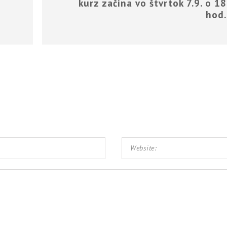
kurz začína vo štvrtok 7.9. o 1
hod.