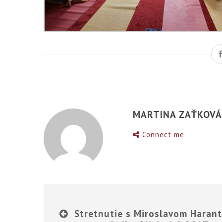
MARTINA ZAŤKOV
Connect me
Stretnutie s Miroslavom Haran