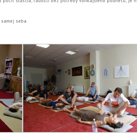
pocit šťastia, radosti bez potreby vonkajšieho podnetu, je n
 samej seba.