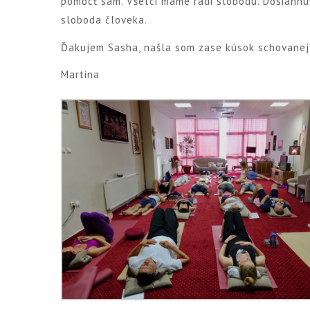
pomôcť sám. Všetci máme radi slobodu. Dosiahnuť 
sloboda človeka.
Ďakujem Sasha, našla som zase kúsok schovanej
Martina