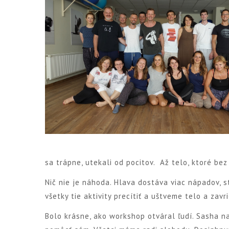
sa trápne, utekali od pocitov. Až telo, ktoré bez
Nič nie je náhoda. Hlava dostáva viac nápadov, s
všetky tie aktivity precítiť a uštveme telo a zavr
Bolo krásne, ako workshop otváral ľudí. Sasha n