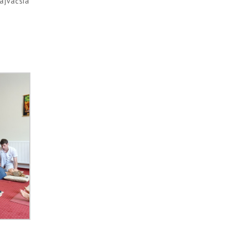
ajväčšia