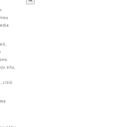
p
ivou
vedia
eli,
e
ono.
ju silu,
 cítili
ame
i