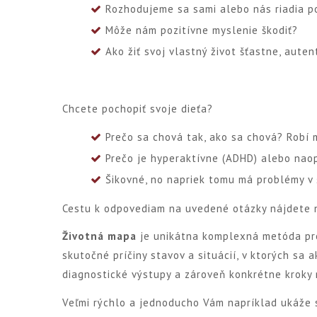
Rozhodujeme sa sami alebo nás riadia p
Môže nám pozitívne myslenie škodiť?
Ako žiť svoj vlastný život šťastne, aute
Chcete pochopiť svoje dieťa?
Prečo sa chová tak, ako sa chová? Robí 
Prečo je hyperaktívne (ADHD) alebo nao
Šikovné, no napriek tomu má problémy v 
Cestu k odpovediam na uvedené otázky nájdete
Životná mapa
je unikátna komplexná metóda pre
skutočné príčiny stavov a situácií, v ktorých sa
diagnostické výstupy a zároveň konkrétne kroky n
Veľmi rýchlo a jednoducho Vám napríklad ukáže s