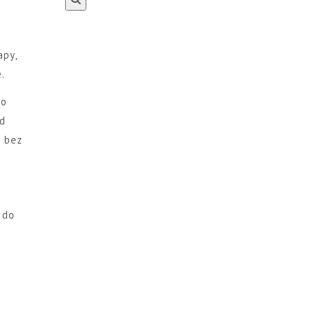
apy,
.
ko
od
a bez
 do