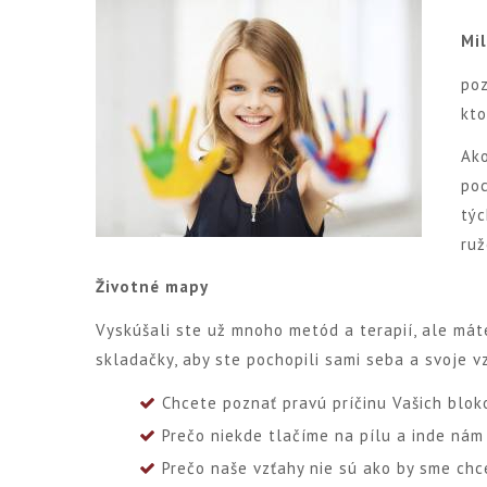
Mil
po
kto
Ako
poc
týc
ruž
Životné mapy
Vyskúšali ste už mnoho metód a terapií, ale mát
skladačky, aby ste pochopili sami seba a svoje v
Chcete poznať pravú príčinu Vašich blok
Prečo niekde tlačíme na pílu a inde nám
Prečo naše vzťahy nie sú ako by sme chc