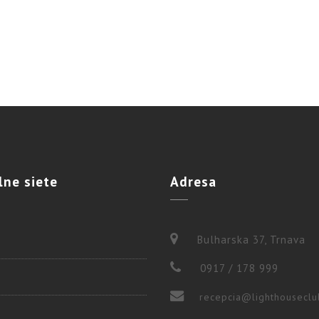
lne
siete
Adresa
Bulharska 37, Trnava
0917 / 178 999
recepcia@lighthouseclu