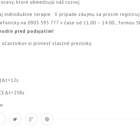
rocesy, ktoré obmedzujú náš rozvoj.
j individuálne terapie. V prípade záujmu sa prosím registruj
fonicky na 0903 593 777 v čase od 11.00 – 14.00., formou 
 hodín pred podujatím!
účastníkov si priniesť vlastné prezúvky.
tQ&t=12s
NCE&t=258s
Xw