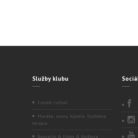
Služby
klubu
Sociá
Cenník cvičení
Masáže, sauny, kúpele, fyzikálna
terapia
Koncerty & Filmy & Knižnica