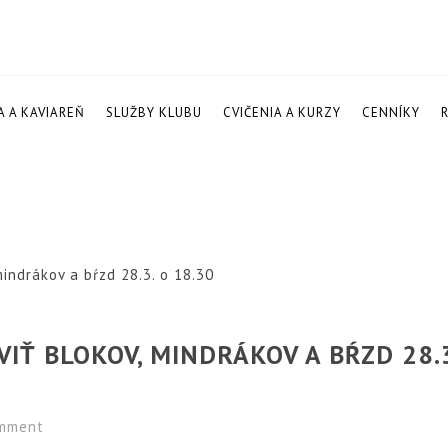
A A KAVIAREŇ
SLUŽBY KLUBU
CVIČENIA A KURZY
CENNÍKY
indrákov a bŕzd 28.3. o 18.30
VIŤ BLOKOV, MINDRÁKOV A BŔZD 28.3
mment