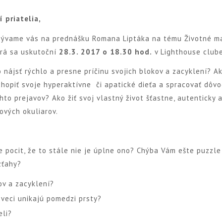
í priatelia,
zývame vás na prednášku Romana Liptáka na tému Životné m
rá sa uskutoční
28.3. 2017 o 18.30 hod.
v Lighthouse clube
 nájsť rýchlo a presne príčinu svojich blokov a zacyklení? A
hopiť svoje hyperaktívne či apatické dieťa a spracovať dôv
hto prejavov? Ako žiť svoj vlastný život šťastne, autenticky 
ových okuliarov.
e pocit, že to stále nie je úplne ono? Chýba Vám ešte puzzle
zťahy?
ov a zacyklení?
 veci unikajú pomedzi prsty?
eli?