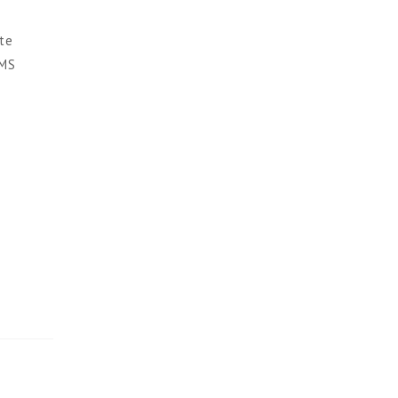
te
SMS