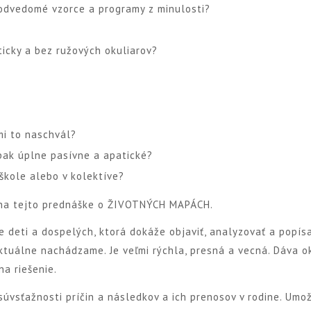
odvedomé vzorce a programy z minulosti?
nticky a bez ružových okuliarov?
mi to naschvál?
pak úplne pasívne a apatické?
škole alebo v kolektíve?
 na tejto prednáške o ŽIVOTNÝCH MAPÁCH.
 deti a dospelých, ktorá dokáže objaviť, analyzovať a popís
 aktuálne nachádzame. Je veľmi rýchla, presná a vecná. Dáva 
a riešenie.
úvsťažnosti príčin a následkov a ich prenosov v rodine. Umo