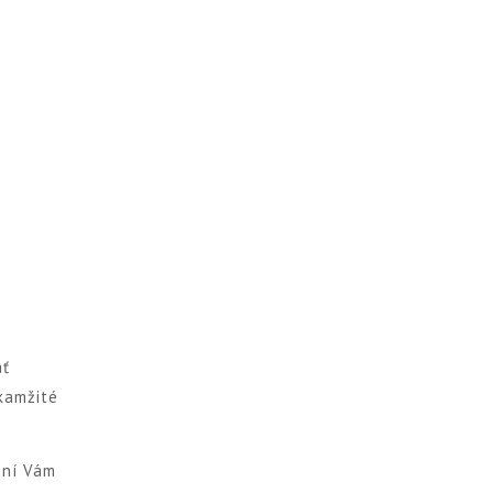
ať
okamžité
žní Vám