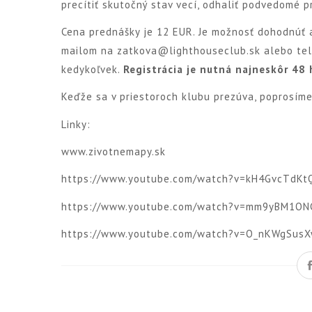
precítiť skutočný stav vecí, odhaliť podvedomé p
Cena prednášky je 12 EUR. Je možnosť dohodnúť a
mailom na zatkova@lighthouseclub.sk alebo tele
kedykoľvek.
Registrácia je nutná najneskôr 48
Keďže sa v priestoroch klubu prezúva, poprosíme 
Linky:
www.zivotnemapy.sk
https://www.youtube.com/watch?v=kH4GvcTdK
https://www.youtube.com/watch?v=mm9yBM1O
https://www.youtube.com/watch?v=O_nKWgSus