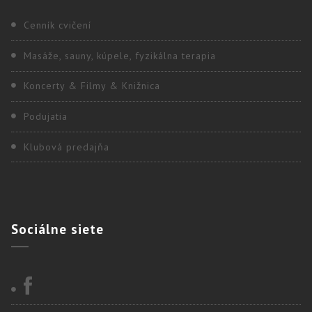
Cenník cvičení
Masáže, sauny, kúpele, fyzikálna terapia
Koncerty & Filmy & Knižnica
Podujatia
Klubová predajňa
Sociálne
siete