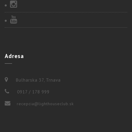
Adresa
Bulharska 37, Trnava
0917 / 178 999
recepcia@lighthouseclub.sk