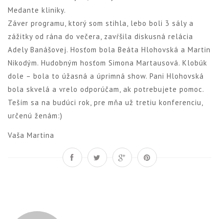
Medante kliniky.
Záver programu, ktorý som stihla, lebo boli 3 sály a
zážitky od rána do večera, zavŕšila diskusná relácia
Adely Banášovej. Hosťom bola Beáta Hlohovská a Martin
Nikodým. Hudobným hosťom Simona Martausová. Klobúk
dole – bola to úžasná a úprimná show. Pani Hlohovská
bola skvelá a vrelo odporúčam, ak potrebujete pomoc.
Teším sa na budúci rok, pre mňa už tretiu konferenciu,
určenú ženám:)
Vaša Martina