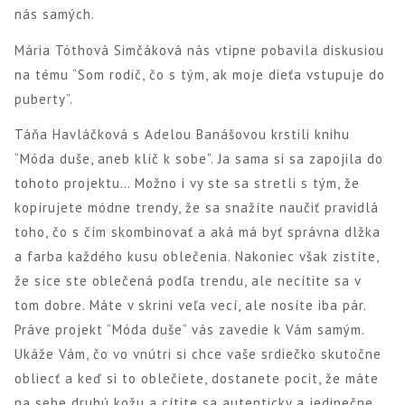
nás samých.
Mária Tóthová Simčáková nás vtipne pobavila diskusiou
na tému “Som rodič, čo s tým, ak moje dieťa vstupuje do
puberty”.
Táňa Havláčková s Adelou Banášovou krstili knihu
“Móda duše, aneb klíč k sobe”. Ja sama si sa zapojila do
tohoto projektu… Možno i vy ste sa stretli s tým, že
kopírujete módne trendy, že sa snažíte naučiť pravidlá
toho, čo s čím skombinovať a aká má byť správna dlžka
a farba každého kusu oblečenia. Nakoniec však zistíte,
že síce ste oblečená podľa trendu, ale necítite sa v
tom dobre. Máte v skrini veľa vecí, ale nosíte iba pár.
Práve projekt “Móda duše” vás zavedie k Vám samým.
Ukáže Vám, čo vo vnútri si chce vaše srdiečko skutočne
obliecť a keď si to oblečiete, dostanete pocit, že máte
na sebe druhú kožu a cítite sa autenticky a jedinečne.