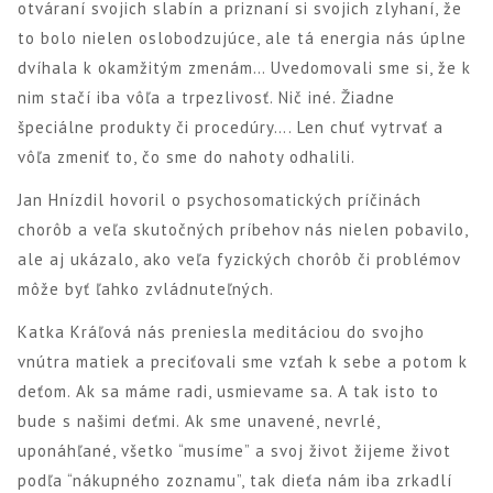
otváraní svojich slabín a priznaní si svojich zlyhaní, že
to bolo nielen oslobodzujúce, ale tá energia nás úplne
dvíhala k okamžitým zmenám… Uvedomovali sme si, že k
nim stačí iba vôľa a trpezlivosť. Nič iné. Žiadne
špeciálne produkty či procedúry…. Len chuť vytrvať a
vôľa zmeniť to, čo sme do nahoty odhalili.
Jan Hnízdil hovoril o psychosomatických príčinách
chorôb a veľa skutočných príbehov nás nielen pobavilo,
ale aj ukázalo, ako veľa fyzických chorôb či problémov
môže byť ľahko zvládnuteľných.
Katka Kráľová nás preniesla meditáciou do svojho
vnútra matiek a preciťovali sme vzťah k sebe a potom k
deťom. Ak sa máme radi, usmievame sa. A tak isto to
bude s našimi deťmi. Ak sme unavené, nevrlé,
uponáhľané, všetko “musíme” a svoj život žijeme život
podľa “nákupného zoznamu”, tak dieťa nám iba zrkadlí