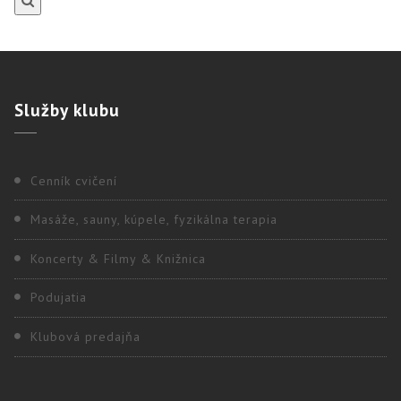
Služby
klubu
Cenník cvičení
Masáže, sauny, kúpele, fyzikálna terapia
Koncerty & Filmy & Knižnica
Podujatia
Klubová predajňa