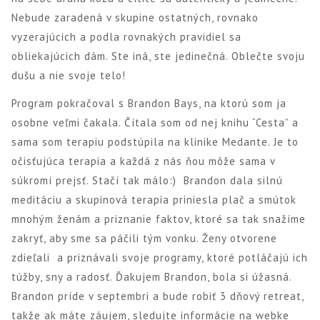
Nebude zaradená v skupine ostatných, rovnako
vyzerajúcich a podla rovnakých pravidiel sa
obliekajúcich dám. Ste iná, ste jedinečná. Oblečte svoju
dušu a nie svoje telo!
Program pokračoval s Brandon Bays, na ktorú som ja
osobne veľmi čakala. Čítala som od nej knihu “Cesta” a
sama som terapiu podstúpila na klinike Medante. Je to
očisťujúca terapia a každá z nás ňou môže sama v
súkromí prejsť. Stačí tak málo:) Brandon dala silnú
meditáciu a skupinová terapia priniesla plač a smútok
mnohým ženám a priznanie faktov, ktoré sa tak snažíme
zakryť, aby sme sa páčili tým vonku. Ženy otvorene
zdieľali a priznávali svoje programy, ktoré potláčajú ich
túžby, sny a radosť. Ďakujem Brandon, bola si úžasná.
Brandon príde v septembri a bude robiť 3 dňový retreat,
takže ak máte záujem, sledujte informácie na webke