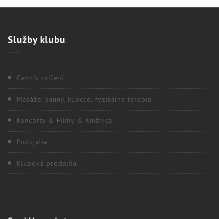
Služby
klubu
Cenník cvičení
Masáže, sauny, kúpele, fyzikálna terapia
Koncerty & Filmy & Knižnica
Podujatia
Klubová predajňa