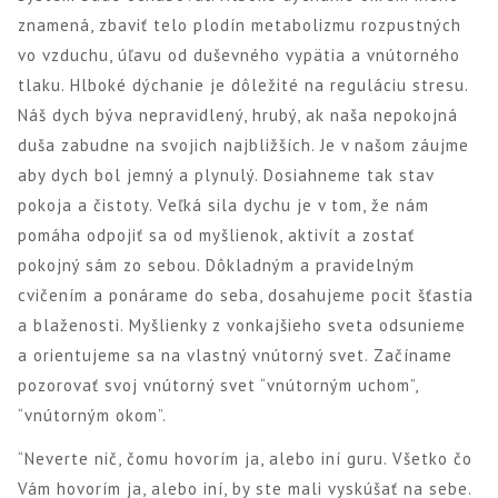
znamená, zbaviť telo plodín metabolizmu rozpustných
vo vzduchu, úľavu od duševného vypätia a vnútorného
tlaku. Hlboké dýchanie je dôležité na reguláciu stresu.
Náš dych býva nepravidlený, hrubý, ak naša nepokojná
duša zabudne na svojich najbližších. Je v našom záujme
aby dych bol jemný a plynulý. Dosiahneme tak stav
pokoja a čistoty. Veľká sila dychu je v tom, že nám
pomáha odpojiť sa od myšlienok, aktivít a zostať
pokojný sám zo sebou. Dôkladným a pravidelným
cvičením a ponárame do seba, dosahujeme pocit šťastia
a blaženosti. Myšlienky z vonkajšieho sveta odsunieme
a orientujeme sa na vlastný vnútorný svet. Začíname
pozorovať svoj vnútorný svet “vnútorným uchom”,
“vnútorným okom”.
“Neverte nič, čomu hovorím ja, alebo iní guru. Všetko čo
Vám hovorím ja, alebo iní, by ste mali vyskúšať na sebe.