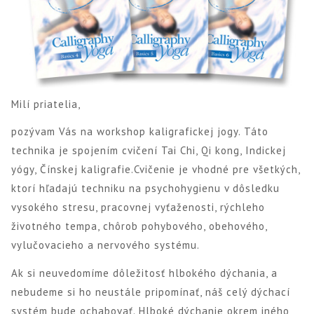
Milí priatelia,
pozývam Vás na workshop kaligrafickej jogy. Táto
technika je spojením cvičení Tai Chi, Qi kong, Indickej
yógy, Čínskej kaligrafie.Cvičenie je vhodné pre všetkých,
ktorí hľadajú techniku na psychohygienu v dôsledku
vysokého stresu, pracovnej vyťaženosti, rýchleho
životného tempa, chôrob pohybového, obehového,
vylučovacieho a nervového systému.
Ak si neuvedomíme dôležitosť hlbokého dýchania, a
nebudeme si ho neustále pripomínať, náš celý dýchací
systém bude ochabovať. Hlboké dýchanie okrem iného