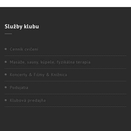
Služby
klubu
Cenník cvičení
Masáže, sauny, kúpele, fyzikálna terapia
Koncerty & Filmy & Knižnica
Podujatia
Klubová predajňa