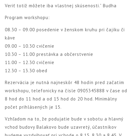
Veriť totiž môžete iba vlastnej skúsenosti.” Budha
Program workshopu:
08.30 – 09.00 posedenie v ženskom kruhu pri čajíku či
káve
09.00 – 10.30 cvičenie
10.30 – 11.00 prestávka a občerstvenie
11.00 – 12.30 cvičenie
12.30 – 13.30 obed
Rezervácia je nutná najneskôr 48 hodín pred začatím
workshopu, telefonicky na čísle 0905345888 v čase od
8 hod do 11 hod a od 15 hod do 20 hod. Minimálny
počet prihlásených je 15.
Vzhľadom na to, že podujatie bude v sobotu a hlavný
vchod budovy Balakovo bude uzavretý, účastníkov
budeme vyzdvihovať pri vchode o 8.15, 8.30 a 8.45. V