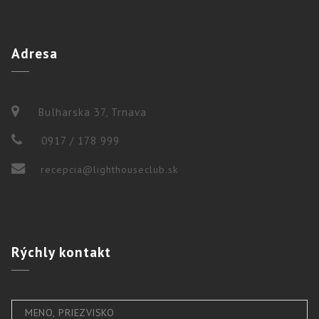
Adresa
Bulharska 37, Trnava
0917 / 178 999
recepcia@lighthouseclub.sk
Rýchly
kontakt