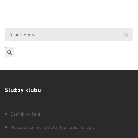
Služby
klubu
Cenník cvičení
Masáže, sauny, kúpele, fyzikálna terapia