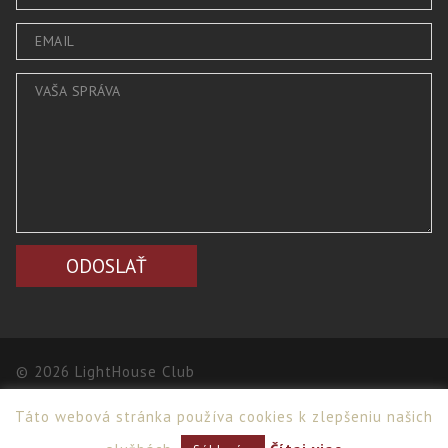
© 2026 LightHouse Club
Táto webová stránka používa cookies k zlepšeniu našich
Webdesign
,
PPC
>
Netsuccess.sk