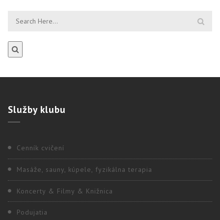
Služby
klubu
Cenník cvičení
Masáže, sauny, kúpele, fyzikálna terapia
Koncerty & Filmy & Knižnica
Podujatia