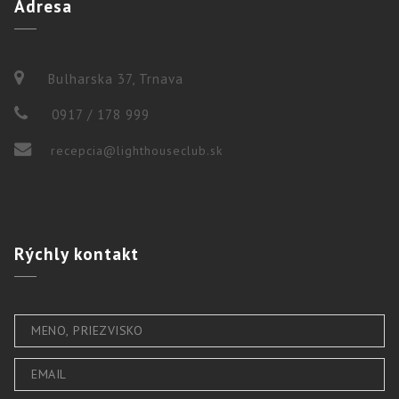
Adresa
Bulharska 37, Trnava
0917 / 178 999
recepcia@lighthouseclub.sk
Rýchly
kontakt