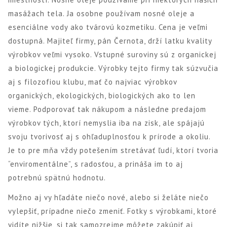
masážach tela. Ja osobne používam nosné oleje a
esenciálne vody ako tvárovú kozmetiku. Cena je veľmi
dostupná. Majiteľ firmy, pán Černota, drží latku kvality
výrobkov veľmi vysoko. Vstupné suroviny sú z organickej
a biologickej produkcie. Výrobky tejto firmy tak súzvučia
aj s filozofiou klubu, mať čo najviac výrobkov
organických, ekologických, biologických ako to len
vieme. Podporovať tak nákupom a následne predajom
výrobkov tých, ktorí nemyslia iba na zisk, ale spájajú
svoju tvorivosť aj s ohľaduplnosťou k prírode a okoliu.
Je to pre mňa vždy potešením stretávať ľudí, ktorí tvoria
“enviromentálne”, s radosťou, a prináša im to aj
potrebnú spätnú hodnotu.
Možno aj vy hľadáte niečo nové, alebo si želáte niečo
vylepšiť, prípadne niečo zmeniť. Fotky s výrobkami, ktoré
vidíte nižšie, si tak samozrejme môžete zakúpiť aj