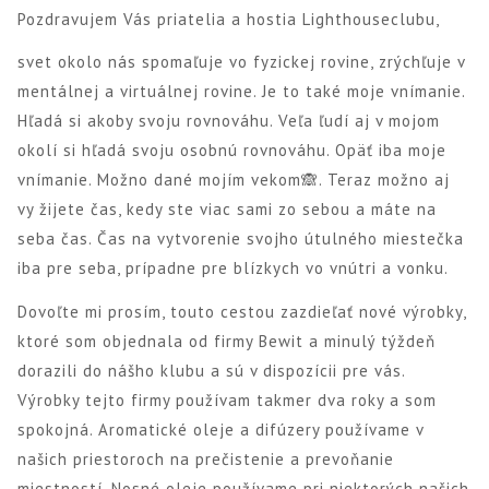
Pozdravujem Vás priatelia a hostia Lighthouseclubu,
svet okolo nás spomaľuje vo fyzickej rovine, zrýchľuje v
mentálnej a virtuálnej rovine. Je to také moje vnímanie.
Hľadá si akoby svoju rovnováhu. Veľa ľudí aj v mojom
okolí si hľadá svoju osobnú rovnováhu. Opäť iba moje
vnímanie. Možno dané mojím vekom🙈. Teraz možno aj
vy žijete čas, kedy ste viac sami zo sebou a máte na
seba čas. Čas na vytvorenie svojho útulného miestečka
iba pre seba, prípadne pre blízkych vo vnútri a vonku.
Dovoľte mi prosím, touto cestou zazdieľať nové výrobky,
ktoré som objednala od firmy Bewit a minulý týždeň
dorazili do nášho klubu a sú v dispozícii pre vás.
Výrobky tejto firmy používam takmer dva roky a som
spokojná. Aromatické oleje a difúzery používame v
našich priestoroch na prečistenie a prevoňanie
miestností. Nosné oleje používame pri niektorých našich