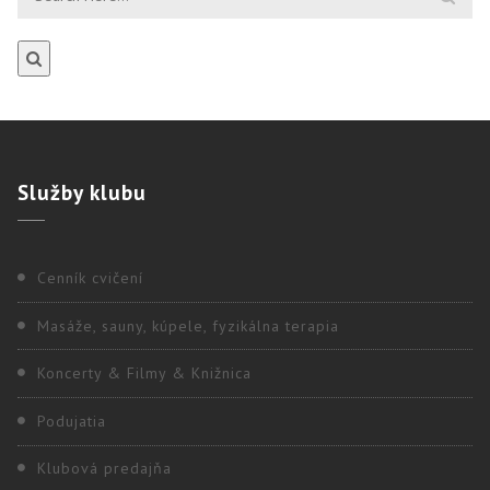
Služby
klubu
Cenník cvičení
Masáže, sauny, kúpele, fyzikálna terapia
Koncerty & Filmy & Knižnica
Podujatia
Klubová predajňa