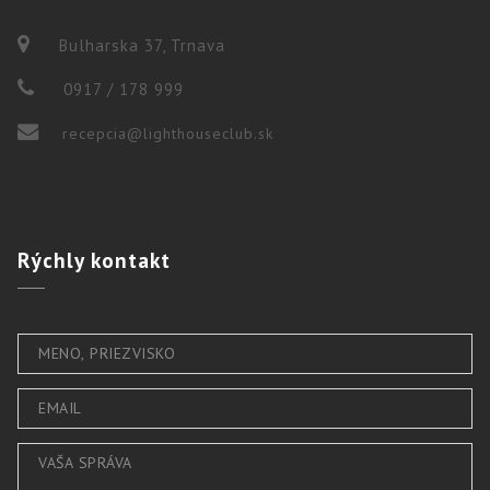
Bulharska 37, Trnava
0917 / 178 999
recepcia@lighthouseclub.sk
Rýchly
kontakt