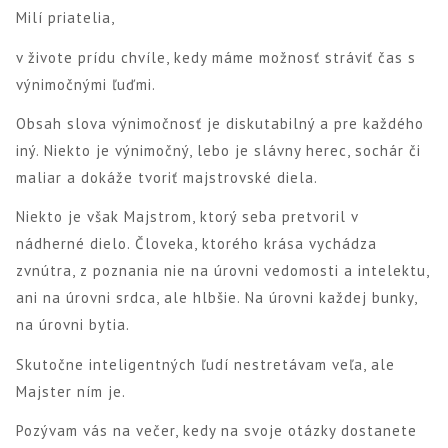
Milí priatelia,
v živote prídu chvíle, kedy máme možnosť stráviť čas s
výnimočnými ľuďmi.
Obsah slova výnimočnosť je diskutabilný a pre každého
iný. Niekto je výnimočný, lebo je slávny herec, sochár či
maliar a dokáže tvoriť majstrovské diela.
Niekto je však Majstrom, ktorý seba pretvoril v
nádherné dielo. Človeka, ktorého krása vychádza
zvnútra, z poznania nie na úrovni vedomosti a intelektu,
ani na úrovni srdca, ale hlbšie. Na úrovni každej bunky,
na úrovni bytia.
Skutočne inteligentných ľudí nestretávam veľa, ale
Majster ním je.
Pozývam vás na večer, kedy na svoje otázky dostanete