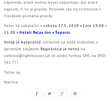
odpovede, ktoré možno myseľ nepochopí, ale srdce
napovie, či to je pravda. Pozývam vás na stretnutie s
človekom poznania pravdy.
Večer sa uskutoční v
sobotu 17.3. 2018 v čase 19.00 –
21.00 v
Hoteli Relax Inn v Šoporni
.
Vstup je bezplatný
, zúčastniť sa môže ktokoľvek s
úprimným záujmom.
Registrácia je nutná
na
zatkova@lighthouseclub.sk alebo formou SMS na 0903
593 777.
Teším sa,
Martina