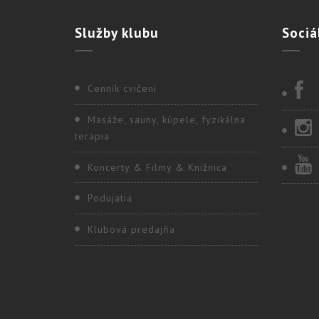
Služby
klubu
Sociá
Cenník cvičení
Masáže, sauny, kúpele, fyzikálna
terapia
Koncerty & Filmy & Knižnica
Podujatia
Klubová predajňa