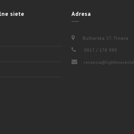
lne
siete
Adresa
Bulharska 37, Trnava
0917 / 178 999
recepcia@lighthouseclu