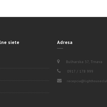
lne
siete
Adresa
Bulharska 37, Trnava
0917 / 178 999
recepcia@lighthouseclu