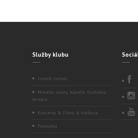
Služby
klubu
Sociá
Cenník cvičení
Masáže, sauny, kúpele, fyzikálna
terapia
Koncerty & Filmy & Knižnica
Podujatia