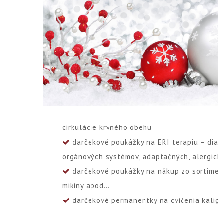
cirkulácie krvného obehu
darčekové poukážky na
ERI terapiu
– di
orgánových systémov, adaptačných, alergi
darčekové poukážky na nákup zo sortim
mikiny
apod…
darčekové permanentky na cvičenia
kali