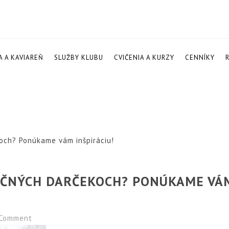
A A KAVIAREŇ
SLUŽBY KLUBU
CVIČENIA A KURZY
CENNÍKY
koch? Ponúkame vám inšpiráciu!
NOČNÝCH DARČEKOCH? PONÚKAME VÁ
Comment