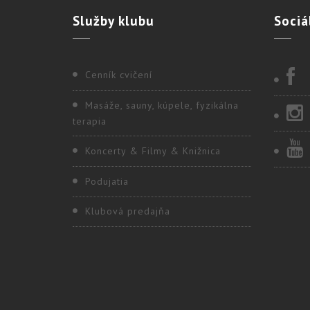
Služby
klubu
Sociá
Cenník cvičení
Masáže, sauny, kúpele, fyzikálna
terapia
Koncerty & Filmy & Knižnica
Podujatia
Klubová predajňa