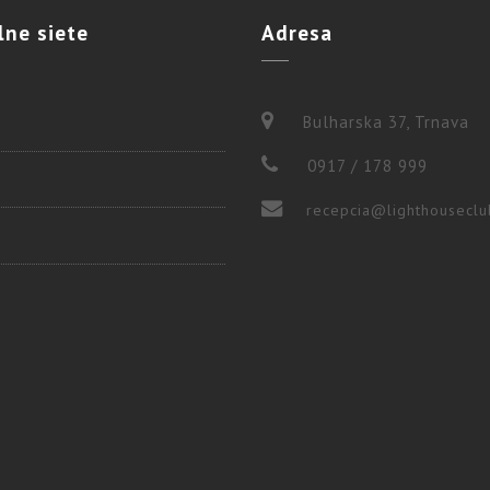
lne
siete
Adresa
Bulharska 37, Trnava
0917 / 178 999
recepcia@lighthouseclu