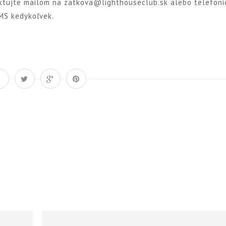
ktujte mailom na zatkova@lighthouseclub.sk alebo telefoni
MS kedykoľvek.
Á