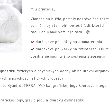
Milí priatelia,
Vianoce sa blížia, pomaly nastáva čas rozm
tom, čím by ste mohli potešiť ľudí, ktorých 
radi. Ponúkame vám inšpiráciu 🙂
darčekové poukážky na
aromaterapiu
darčekové poukážky na
fyzioterapiu BE
posilnenie imunitného systému zlepšením
agnostiku fyzických a psychických odchýlok na úrovni orgánov
ckých a psychosomatických procesov
entu
Kyani
,
doTERRA
,
DVD kaligrafickej jogy
,
športovo-elegan
grafickej jogy
,
gravid jogu
a
tvárovú gymnastiku