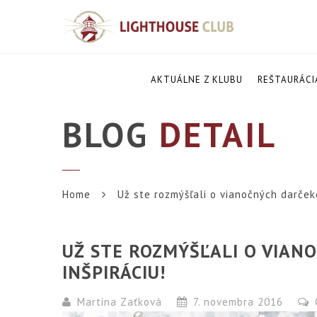
AKTUÁLNE Z KLUBU
REŠTAURÁCI
BLOG
DETAIL
Home
Už ste rozmýšľali o vianočných darče
UŽ STE ROZMÝŠĽALI O VIA
INŠPIRÁCIU!
Martina Zaťková
7. novembra 2016