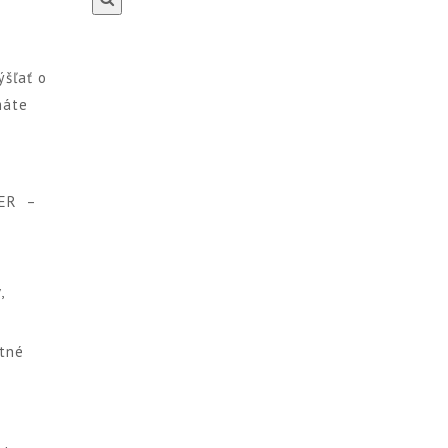
ýšľať o
máte
MER
–
,
tné