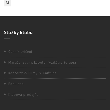
Služby
klubu
Cenník cvičení
Masáže, sauny, kúpele, fyzikálna terapia
Koncerty & Filmy & Knižnica
Podujatia
Klubová predajňa