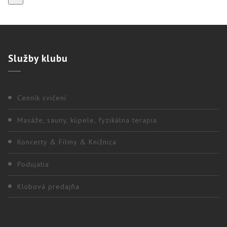
Služby
klubu
Cenník cvičení
Masáže, sauny, kúpele, fyzikálna terapia
Koncerty & Filmy & Knižnica
Podujatia
Klubová predajňa