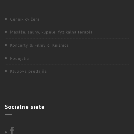
Cenník cvičení
Masáže, sauny, kúpele, fyzikálna terapia
Koncerty & Filmy & Knižnica
Podujatia
Klubová predajňa
Sociálne
siete