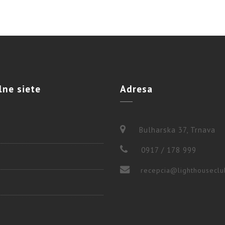
lne
siete
Adresa
Bulharska 37, Trnava
0917 / 178 999
recepcia@lighthouseclu