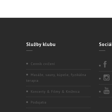
Služby
klubu
Sociá
Cenník cvičení
Masáže, sauny, kúpele, fyzikálna
terapia
Koncerty & Filmy & Knižnica
Podujatia