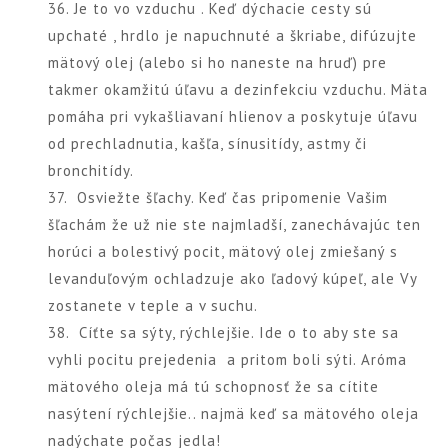
36. Je to vo vzduchu . Keď dýchacie cesty sú
upchaté , hrdlo je napuchnuté a škriabe, difúzujte
mätový olej (alebo si ho naneste na hruď) pre
takmer okamžitú úľavu a dezinfekciu vzduchu. Mäta
pomáha pri vykašliavaní hlienov a poskytuje úľavu
od prechladnutia, kašľa, sínusitídy, astmy či
bronchitídy.
37. Osviežte šľachy. Keď čas pripomenie Vašim
šľachám že už nie ste najmladší, zanechávajúc ten
horúci a bolestivý pocit, mätový olej zmiešaný s
levanduľovým ochladzuje ako ľadový kúpeľ, ale Vy
zostanete v teple a v suchu.
38. Cíťte sa sýty, rýchlejšie. Ide o to aby ste sa
vyhli pocitu prejedenia a pritom boli sýti. Aróma
mätového oleja má tú schopnosť že sa cítite
nasýtení rýchlejšie.. najmä keď sa mätového oleja
nadýchate počas jedla!