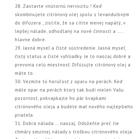
28. Zastavte vnútornú nervozitu ! Keď
skombinujete citrónový olej spolu s levanduľovým
do difúzera , zistíte, že sa cítite menej napätý, v
lepšej nálade, odhodlaný na nové činnosti a …..
hlavne dobre.
29. Jasná myseľ a čisté sústredenie. Jasná myseľ,
čistý status a čisté vyhliadky. Je to naozaj dobré a
prevonia celú miestnosť. Difúzujte citrónový olej a
máte to.
30. Vezmite tú horúčosť z oparu na perách. Keď
máte opar na perách ktorý tak budí nielen Vašu
pozornosť, pokvapkajte ho pár kvapkami
citrónového oleja a budete mať nového najlepšieho
priateľa.
31. Dobrá nálada … naozaj. Odožeňte preč tie
chmáry smutnej nálady s troškou citrónového oleja.