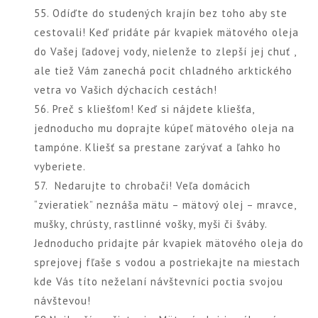
55. Odíďte do studených krajín bez toho aby ste
cestovali! Keď pridáte pár kvapiek mätového oleja
do Vašej ľadovej vody, nielenže to zlepší jej chuť ,
ale tiež Vám zanechá pocit chladného arktického
vetra vo Vašich dýchacích cestách!
56. Preč s kliešťom! Keď si nájdete kliešťa,
jednoducho mu doprajte kúpeľ mätového oleja na
tampóne. Kliešť sa prestane zarývať a ľahko ho
vyberiete.
57. Nedarujte to chrobači! Veľa domácich
“zvieratiek” neznáša mätu – mätový olej – mravce,
mušky, chrústy, rastlinné vošky, myši či šváby.
Jednoducho pridajte pár kvapiek mätového oleja do
sprejovej fľaše s vodou a postriekajte na miestach
kde Vás títo neželaní návštevníci poctia svojou
návštevou!