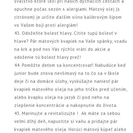
svalstvo ktoré leží pri našich dýchacích cestách a
opuchne počas sezón s alergiami. Mätový olej (s
citrónom) je určite ďalším silno kalibrovým šípom
vo Vašom boji proti alergiám!
43. Odožeňte bolesť hlavy. Cítite tupú bolesť v
hlave? Pár mätových kvapiek na Vaše spánky, vzadu
na krk a pod nos Vás rýchlo vráti do akcie a
odoženie tú bolesť hlavy preč!
44. Pomôžte deťom sa koncentrovať! Nabudúce keď
junior bude znova nevšímavý na to čo sa v škole
deje či na domáce úlohy, vyskúšajte naniesť pár
kvapiek mätového oleja na jeho tričko pred učením,
alebo kvapku oleja na jazyk či pod neho na
zlepšenie koncentrácie a nakopnutie do života.
45. Marinujte a revitalizujte ! Ak máte za sebou
veľmi dlhý deň, napustite si vaňu a pridajte pár
kvapiek mätového oleja. Horúci mätový kúpeľ alebo