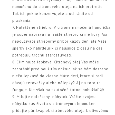
namočenú do citrónového oleja na ich pretretie.
Tak ich pekne konzervujete a ochránite od
praskania.
7. Naleštené striebro. V citróne namočená handrička
je super náprava na zašlé striebro či iné kovy. Asi
nepoužívate strieborný príbor každý deň, ale Vaše
šperky ako náhrdelník či náušnice z času na čas
potrebujú trochu starostlivosti.
8. Eliminujte lepkavé. Citrónový olej Vás môže
zachrániť pred použitím nožníc, ak sa Vám dostane
niečo lepkavé do vlasov. Máte deti, ktoré si radi
dávajú tetovačky alebo nálepky? Aj na toto to
funguje. Nie však na skutočné tatoo, bohužiaľ 🙂
9. Milujte naleštený nábytok. Vráťte svojmu
nábytku kus života s citrónovým olejom. Len
pridajte pár kvapiek citrónového oleja k olivovému