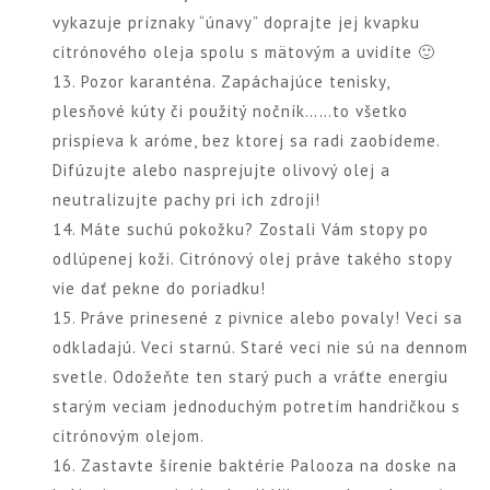
vykazuje príznaky “únavy” doprajte jej kvapku
citrónového oleja spolu s mätovým a uvidíte 🙂
13. Pozor karanténa. Zapáchajúce tenisky,
plesňové kúty či použitý nočník……to všetko
prispieva k aróme, bez ktorej sa radi zaobídeme.
Difúzujte alebo nasprejujte olivový olej a
neutralizujte pachy pri ich zdroji!
14. Máte suchú pokožku? Zostali Vám stopy po
odlúpenej koži. Citrónový olej práve takého stopy
vie dať pekne do poriadku!
15. Práve prinesené z pivnice alebo povaly! Veci sa
odkladajú. Veci starnú. Staré veci nie sú na dennom
svetle. Odožeňte ten starý puch a vráťte energiu
starým veciam jednoduchým potretím handričkou s
citrónovým olejom.
16. Zastavte šírenie baktérie Palooza na doske na