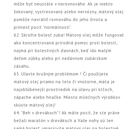
môže byť neustále v nerovnováhe. Ak je niekto
šokovaný, vystresovaný alebo nervózny, mätový olej
pomôže navrátiť rovnováhu do jeho života a
priniesť pocit “normálnosti”.
62. Skroťte bolesť zuba! Mätový olej môže fungovať
ako koncentrovaná prírodná pomoc proti bolesti,
najmä pri bolestivých ďasnách, keď idú malým
deťom zúbky alebo pri nedávnom zubárskom
zásahu.
63. Uľavte brušným problémom ! Či použijete
mätový olej priamo na telo či vnútorne, mäta je
najobľúbenejší prostriedok na úľavu pri kŕčoch,
zápache alebo hnačke. Miesto mliečnych výrobkov
skúste mätový olej!
64. “Beh v drevákoch”! Ak máte pocit, že ste práve
bežali maratón v drevákoch a Vaše nohy sú len
samá bolesť, vmasírujte mätový olej na bolestivé