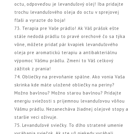
octu, odpoveďou je levanduľový olej! Iba pridajte
trochu levanduľového oleja do octu v sprejovej
fľaši a vyrazte do boja!
73. Terapia pre Vaše prádlo! Ak Váš prášok ešte
stále nedodá prádlu to pravé orechové čo sa týka
vône, môžete pridať pár kvapiek levanduľového
oleja pre aromatickú terapiu a antibakteriálnu
výpomoc Vášmu prádlu. Zmení to Váš celkový
zážitok z prania!
74. Obliečky na prevoňanie spálne. Ako vonia Vaša
skrinka kde máte uložené obliečky na periny?
Možno bavlnou? Možno starou bavlnou? Pridajte
energiu sviežosti s príjemnou levanduľovou vôňou
Vášmu prádlu. Nezanecháva žiadnej olejové stopy a
staršie veci oživuje.
75. Levanduľové sviečky. To dlho stratené umenie
vyrábania sviečok. Ak ste už niekedy vyrábali