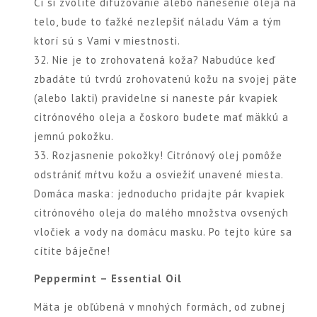
Či si zvolíte difúzovanie alebo nanesenie oleja na
telo, bude to ťažké nezlepšiť náladu Vám a tým
ktorí sú s Vami v miestnosti.
32. Nie je to zrohovatená koža? Nabudúce keď
zbadáte tú tvrdú zrohovatenú kožu na svojej päte
(alebo lakti) pravidelne si naneste pár kvapiek
citrónového oleja a čoskoro budete mať mäkkú a
jemnú pokožku.
33. Rozjasnenie pokožky! Citrónový olej pomôže
odstrániť mŕtvu kožu a osviežiť unavené miesta.
Domáca maska: jednoducho pridajte pár kvapiek
citrónového oleja do malého množstva ovsených
vločiek a vody na domácu masku. Po tejto kúre sa
cítite báječne!
Peppermint – Essential Oil
Mäta je obľúbená v mnohých formách, od zubnej