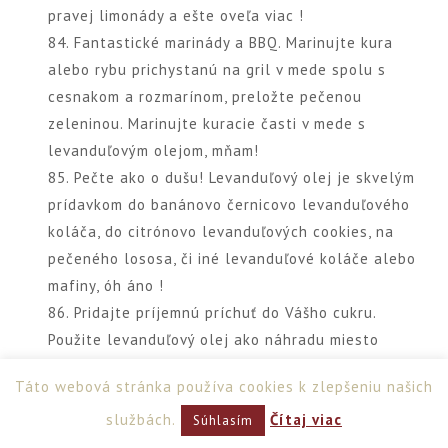
pravej limonády a ešte oveľa viac !
84. Fantastické marinády a BBQ. Marinujte kura
alebo rybu prichystanú na gril v mede spolu s
cesnakom a rozmarínom, preložte pečenou
zeleninou. Marinujte kuracie časti v mede s
levanduľovým olejom, mňam!
85. Pečte ako o dušu! Levanduľový olej je skvelým
prídavkom do banánovo černicovo levanduľového
koláča, do citrónovo levanduľových cookies, na
pečeného lososa, či iné levanduľové koláče alebo
mafiny, óh áno !
86. Pridajte príjemnú príchuť do Vášho cukru.
Použite levanduľový olej ako náhradu miesto
vanilky napríklad do zmrzliny , vanilkovom pudingu
Táto webová stránka používa cookies k zlepšeniu našich
či do cukru. Použite levanduľový olej na polevu,
službách.
Čítaj viac
pridajte do medu pre extra príchuť v čaji alebo
Súhlasím
toast, či dokonca javorový sirup !