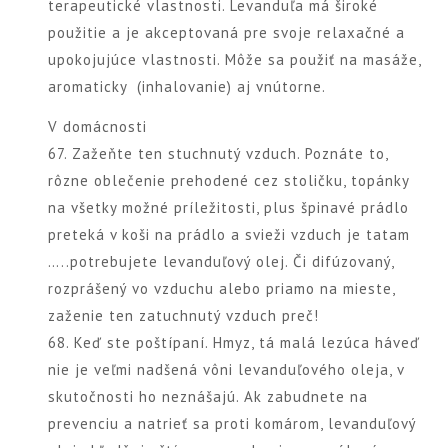
terapeutické vlastnosti. Levanduľa má široké
použitie a je akceptovaná pre svoje relaxačné a
upokojujúce vlastnosti. Môže sa použiť na masáže,
aromaticky (inhalovanie) aj vnútorne.
V domácnosti
67. Zažeňte ten stuchnutý vzduch. Poznáte to,
rôzne oblečenie prehodené cez stoličku, topánky
na všetky možné príležitosti, plus špinavé prádlo
preteká v koši na prádlo a svieži vzduch je tatam
…..potrebujete levanduľový olej. Či difúzovaný,
rozprášený vo vzduchu alebo priamo na mieste,
zaženie ten zatuchnutý vzduch preč!
68. Keď ste poštípaní. Hmyz, tá malá lezúca háveď
nie je veľmi nadšená vôni levanduľového oleja, v
skutočnosti ho neznášajú. Ak zabudnete na
prevenciu a natrieť sa proti komárom, levanduľový