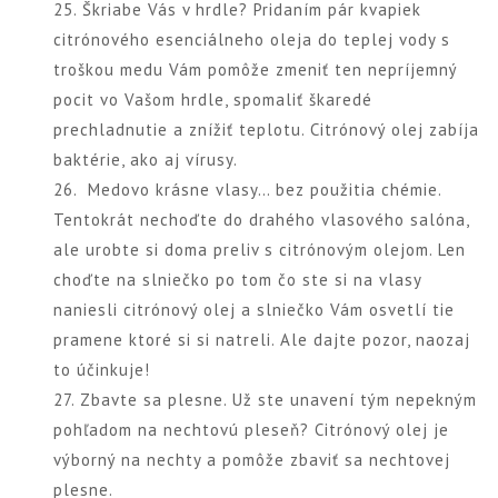
25. Škriabe Vás v hrdle? Pridaním pár kvapiek
citrónového esenciálneho oleja do teplej vody s
troškou medu Vám pomôže zmeniť ten nepríjemný
pocit vo Vašom hrdle, spomaliť škaredé
prechladnutie a znížiť teplotu. Citrónový olej zabíja
baktérie, ako aj vírusy.
26. Medovo krásne vlasy… bez použitia chémie.
Tentokrát nechoďte do drahého vlasového salóna,
ale urobte si doma preliv s citrónovým olejom. Len
choďte na slniečko po tom čo ste si na vlasy
naniesli citrónový olej a slniečko Vám osvetlí tie
pramene ktoré si si natreli. Ale dajte pozor, naozaj
to účinkuje!
27. Zbavte sa plesne. Už ste unavení tým nepekným
pohľadom na nechtovú pleseň? Citrónový olej je
výborný na nechty a pomôže zbaviť sa nechtovej
plesne.