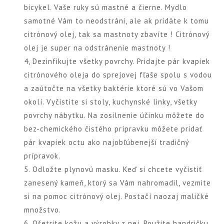
bicykel. Vaše ruky sú mastné a čierne. Mydlo
samotné Vám to neodstráni, ale ak pridáte k tomu
citrónový olej, tak sa mastnoty zbavíte ! Citrónový
olej je super na odstránenie mastnoty !
4, Dezinfikujte všetky povrchy. Pridajte pár kvapiek
citrónového oleja do sprejovej fľaše spolu s vodou
a zaútočte na všetky baktérie ktoré sú vo Vašom
okolí. Vyčistite si stoly, kuchynské linky, všetky
povrchy nábytku. Na zosilnenie účinku môžete do
bez-chemického čistého prípravku môžete pridať
pár kvapiek octu ako najobľúbenejší tradičný
prípravok.
5. Odložte plynovú masku. Keď si chcete vyčistiť
zanesený kameň, ktorý sa Vám nahromadil, vezmite
si na pomoc citrónový olej. Postačí naozaj maličké
množstvo.
6. Ošetrite kožu a výrobky z nej. Použite handričku