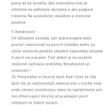
pasty až po žuvačky. Ako esenciálny olej je
užitočná na uľahčenie dýchania a ako podpora
trávenia. Na aromatické, masážne a vnútorné
použitie.
V domácnosti
34. Ukľudnite žalúdok. Len jedna kvapka mäty
postačí vmasírovať na povrch žalúdka alebo jej
užitie vnútorne pomôže ukľudniť neposedný žalúdok
či pocit na vracanie. Tiež dobré aj na ostatné
vnútorné zažívacie problémy. Nevyhnutné pri
cestovaní !
35. Prinavráťte si čerstvý dych. Keď cítite že Váš
dych nie je najčerstvejší, mätový olej v troche vody
urobí zdravú, osviežujúcu zmes na vypláchnutie pre
ten dlhotrvajúci čerstvý až praskajúci pocit
sviežosti vo Vašich ústach.