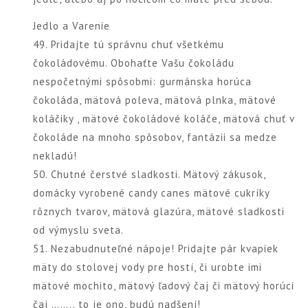
Jedlo a Varenie
49. Pridajte tú správnu chuť všetkému
čokoládovému. Obohaťte Vašu čokoládu
nespočetnými spôsobmi: gurmánska horúca
čokoláda, mätová poleva, mätová plnka, mätové
koláčiky , mätové čokoládové koláče, mätová chuť v
čokoláde na mnoho spôsobov, fantázii sa medze
nekladú!
50. Chutné čerstvé sladkosti. Mätový zákusok,
domácky vyrobené candy canes mätové cukríky
rôznych tvarov, mätová glazúra, mätové sladkosti
od výmyslu sveta.
51. Nezabudnuteľné nápoje! Pridajte pár kvapiek
mäty do stolovej vody pre hostí, či urobte imi
mätové mochito, mätový ľadový čaj či mätový horúci
čaj …….. to je ono, budú nadšení!