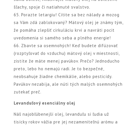
šľachy, spoje či natiahnuté svalstvo.
65. Porazte letargiu! Cítite sa bez nálady a mozog
sa Vám zdá zablokovaný? Mätový olej je známy tým,
že pomáha zlepšiť cirkuláciu krvi a navráti pocit
uvedomenia si samého seba a plného energie!
66. Zbavte sa osemnohých! Keď budete difúzovať
(rozptyľovať do vzduchu) mätový olej v miestnosti,
zistíte že máte menej pavúkov. Prečo? Jednoducho
preto, lebo ho nemajú radi. Je to bezpečné,
neobsahuje žiadne chemikálie, alebo pesticídy.
Pavúkov nezabíja, ale núti tých malých osemnohých
zutekať preč.
Levanduľový esenciálny olej
Náš najobľúbenejší olej, levanduľu si ľudia už
tisícky rokov vážia pre jej nezameniteľnú arómu a