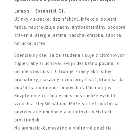
Lemon – Essential Oil
Účinky v skratke: dezinfekčný, infekcie, bolesti
hrdla, neutralizuje pachy, antibakteriálny, podpora
trávenia, alergie, astma, nádcha, chrípka, zápcha,
horúčka, stres.
Esenciálny olej sa za studena lisuje z citrónových
šupiek, aby si uchoval svoju delikátnu povahu a
účinné vlastnosti. Citrón je známy ako silný
aromatický, masážny a vnútorný čistič, ktorý sa dá
použiť na doplnenie mnohých ďalších olejov.
Rozptýlenie citrónu v miestnosti môže vyčistiť
vzduch a zlepšiť náladu. Môže sa tiež použiť na
povrchy v celom dome ako netoxický čistiaci
prostriedok.
Na aromatické, masážne a vnútorné použitie.