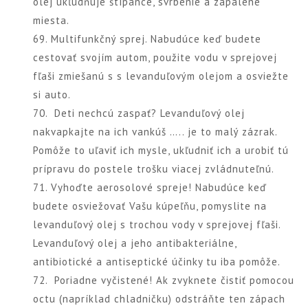
olej ukľudňuje štípance, svrbenie a zapálené
miesta.
69. Multifunkčný sprej. Nabudúce keď budete
cestovať svojím autom, použite vodu v sprejovej
fľaši zmiešanú s s levanduľovým olejom a osviežte
si auto.
70. Deti nechcú zaspať? Levanduľový olej
nakvapkajte na ich vankúš ….. je to malý zázrak.
Pomôže to uľaviť ich mysle, ukľudniť ich a urobiť tú
prípravu do postele trošku viacej zvládnuteľnú.
71. Vyhoďte aerosolové spreje! Nabudúce keď
budete osviežovať Vašu kúpeľňu, pomyslite na
levanduľový olej s trochou vody v sprejovej fľaši.
Levanduľový olej a jeho antibakteriálne,
antibiotické a antiseptické účinky tu iba pomôže.
72. Poriadne vyčistené! Ak zvyknete čistiť pomocou
octu (napríklad chladničku) odstráňte ten zápach