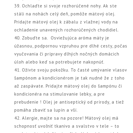
39. Ochlaďte si svoje rozhorúčené nohy. Ak ste
stáli na nohách celý deň, pomôže mätový olej.
Pridajte mätový olej k zábalu z vlažnej vody na
ochladenie unavených rozhorúčených chodidiel.
40. Zobuďte sa. Osviežujúca aróma mäty je
úžasnou, podpornou vzpruhou pre dlhé cesty, počas
vyučovania či prípravy dlhých nočných domácich
úloh alebo keď sa potrebujete nakopnúť.
41. Oživte svoju pokožku. To časté umývanie vlasov
šampónom a kondicionérom je tak nudné že z toho
až zaspávate. Pridajte mätový olej do šampónu či
kondicionéra na stimulovanie lebky, a pre
prebudenie ! Olej je antiseptický od prírody, a tiež
pomáha zbaviť sa lupín a vší.
42. Alergie, majte sa na pozore! Mätový olej má
schopnosť uvoľniť tkanivo a svalstvo v tele – to