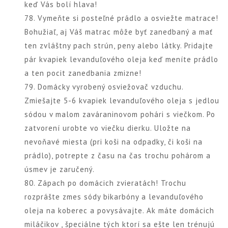
keď Vás bolí hlava!
78. Vymeňte si posteľné prádlo a osviežte matrace!
Bohužiaľ, aj Váš matrac môže byť zanedbaný a mať
ten zvláštny pach strún, peny alebo látky. Pridajte
pár kvapiek levanduľového oleja keď meníte prádlo
a ten pocit zanedbania zmizne!
79. Domácky vyrobený osviežovač vzduchu.
Zmiešajte 5-6 kvapiek levanduľového oleja s jedlou
sódou v malom zaváraninovom pohári s viečkom. Po
zatvorení urobte vo viečku dierku. Uložte na
nevoňavé miesta (pri koši na odpadky, či koši na
prádlo), potrepte z času na čas trochu pohárom a
úsmev je zaručený.
80. Zápach po domácich zvieratách! Trochu
rozprášte zmes sódy bikarbóny a levanduľového
oleja na koberec a povysávajte. Ak máte domácich
miláčikov , špeciálne tých ktorí sa ešte len trénujú