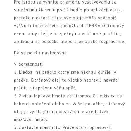
Pre istotu sa vyhnite priamemu vystavovaniu sa
slnečnému žiareniu po 12 hodín po aplikácii oleja,
pretože niektoré citrusové oleje môžu spôsobiť
vyššiu fotosenzitivitu pokožky. doTERRA cCitrónový
esenciálny olej je bezpečný na vnútorné použitie,
aplikáciu na pokožku alebo aromatické rozprášenie.
Dá sa použiť nasledovne:
V domácnosti
1. Liečba na prádlo ktoré sme nechali dlhšie v
pračke. Citrónový olej to všetko napraví, navráti
prádlu tú správnu vôňu späť.
2. Živica, lepkavá hmota zo stromov. Či je živica na
koberci, oblečení alebo na Vašej pokožke, citrónový
olej je vynikajúci na odstránenie akejkoľvek
mazľavej hmoty.
3. Zastavte mastnotu. Práve ste si opravovali