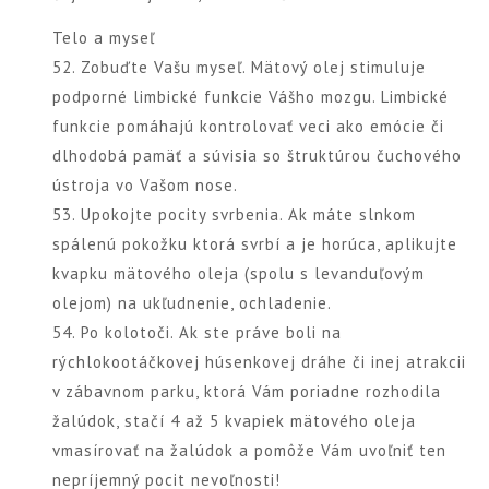
Telo a myseľ
52. Zobuďte Vašu myseľ. Mätový olej stimuluje
podporné limbické funkcie Vášho mozgu. Limbické
funkcie pomáhajú kontrolovať veci ako emócie či
dlhodobá pamäť a súvisia so štruktúrou čuchového
ústroja vo Vašom nose.
53. Upokojte pocity svrbenia. Ak máte slnkom
spálenú pokožku ktorá svrbí a je horúca, aplikujte
kvapku mätového oleja (spolu s levanduľovým
olejom) na ukľudnenie, ochladenie.
54. Po kolotoči. Ak ste práve boli na
rýchlokootáčkovej húsenkovej dráhe či inej atrakcii
v zábavnom parku, ktorá Vám poriadne rozhodila
žalúdok, stačí 4 až 5 kvapiek mätového oleja
vmasírovať na žalúdok a pomôže Vám uvoľniť ten
nepríjemný pocit nevoľnosti!