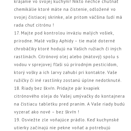
krájanie vo svojej kuchyni! Nikto nechce chutnať
chemikálie ktoré máte na čistenie, odložené vo
svojej čistiacej skrinke, ale pritom väčšina ľudí má
rada chuť citrónu !
17. Majte pod kontrolou inváziu malých vošiek,
prírodne. Malé vošky Aphidy – tie malé doterné
chrobáčiky ktoré hodujú na Vašich ružiach či iných
rastlinách. Citrónový olej alebo (mätový) spolu s
vodou v sprejovej fľaši sú prírodným pesticídom,
ktorý vošky a ich larvy zahubí pri kontakte. Vaše
ružičky či iné rastlinky zostanú úplne nedotknuté.
18. Riady bez škvŕn. Pridajte pár kvapiek
citrónového oleja do Vašej umývačky do kontajnera
na čistiacu tabletku pred praním. A Vaše riady budú
vyzerať ako nové – bez škvŕn !
19. Osviežte zle voňajúce prádlo. Keď kuchynské
utierky začínajú nie pekne voňať a potrebujú