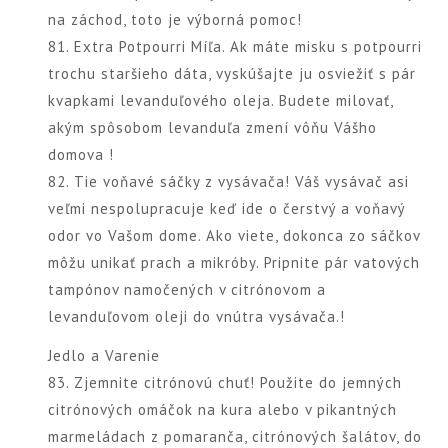
na záchod, toto je výborná pomoc!
81. Extra Potpourri Míľa. Ak máte misku s potpourri
trochu staršieho dáta, vyskúšajte ju osviežiť s pár
kvapkami levanduľového oleja. Budete milovať,
akým spôsobom levanduľa zmení vôňu Vášho
domova !
82. Tie voňavé sáčky z vysávača! Váš vysávač asi
veľmi nespolupracuje keď ide o čerstvý a voňavý
odor vo Vašom dome. Ako viete, dokonca zo sáčkov
môžu unikať prach a mikróby. Pripnite pár vatových
tampónov namočených v citrónovom a
levanduľovom oleji do vnútra vysávača.!
Jedlo a Varenie
83. Zjemnite citrónovú chuť! Použite do jemných
citrónových omáčok na kura alebo v pikantných
marmeládach z pomaranča, citrónových šalátov, do