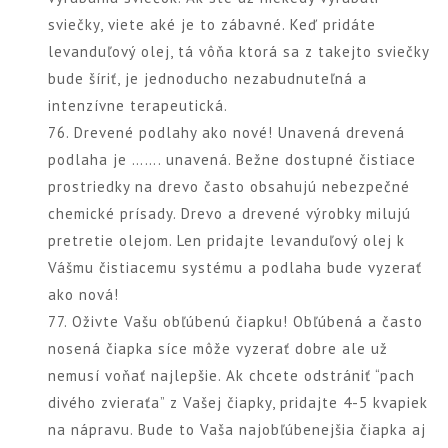
sviečky, viete aké je to zábavné. Keď pridáte
levanduľový olej, tá vôňa ktorá sa z takejto sviečky
bude šíriť, je jednoducho nezabudnuteľná a
intenzívne terapeutická.
76. Drevené podlahy ako nové! Unavená drevená
podlaha je ……. unavená. Bežne dostupné čistiace
prostriedky na drevo často obsahujú nebezpečné
chemické prísady. Drevo a drevené výrobky milujú
pretretie olejom. Len pridajte levanduľový olej k
Vášmu čistiacemu systému a podlaha bude vyzerať
ako nová!
77. Oživte Vašu obľúbenú čiapku! Obľúbená a často
nosená čiapka síce môže vyzerať dobre ale už
nemusí voňať najlepšie. Ak chcete odstrániť “pach
divého zvieraťa” z Vašej čiapky, pridajte 4-5 kvapiek
na nápravu. Bude to Vaša najobľúbenejšia čiapka aj