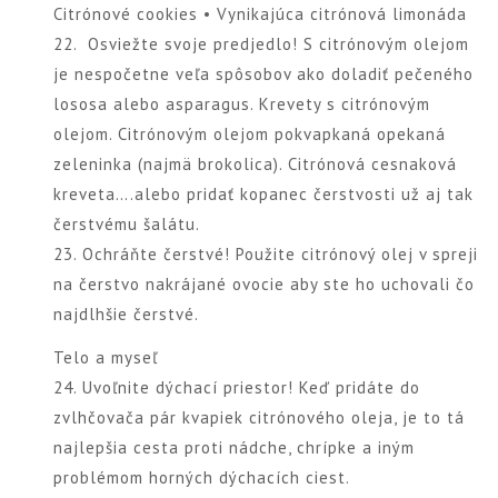
Citrónové cookies • Vynikajúca citrónová limonáda
22. Osviežte svoje predjedlo! S citrónovým olejom
je nespočetne veľa spôsobov ako doladiť pečeného
lososa alebo asparagus. Krevety s citrónovým
olejom. Citrónovým olejom pokvapkaná opekaná
zeleninka (najmä brokolica). Citrónová cesnaková
kreveta….alebo pridať kopanec čerstvosti už aj tak
čerstvému šalátu.
23. Ochráňte čerstvé! Použite citrónový olej v spreji
na čerstvo nakrájané ovocie aby ste ho uchovali čo
najdlhšie čerstvé.
Telo a myseľ
24. Uvoľnite dýchací priestor! Keď pridáte do
zvlhčovača pár kvapiek citrónového oleja, je to tá
najlepšia cesta proti nádche, chrípke a iným
problémom horných dýchacích ciest.