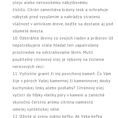
oleju alebo netoxickému nábytkovému
čističu. Citrón zanecháva krásny lesk a ochraňuje
nábytok pred vysušením a nahrádza stratenú
vláčnosť v antickom dreve, keďže sa dostane aj pod
ošumelé miesta.
10. Odstráňte škvrny zo svojich riadov a príborov. Už
nepotrebujete stále hľadať ten zapatrošený
prostriedok na odstraňovanie škvŕn. Multi
použiteľný citrónový olej je výborný na čistenie
nerezových vecí.
11. Vyčistite granit či iný povrchový kameň. Čo Vám
žije v póroch Vašej kamennej či kameninovej dosky
kuchynskej linky alebo podlahy? Citrónový olej
vyčistí do hĺbky všetky póry v kameni a zanechá
skutočnú čerstvú arómu citróna namiesto
umelej syntetickej vône.
12. Oživte si svoju zubnú kefku. Ak Vaša kefka