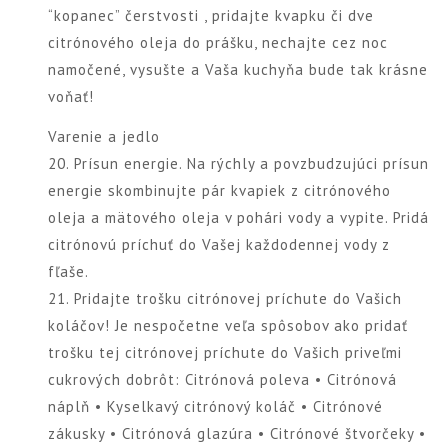
“kopanec” čerstvosti , pridajte kvapku či dve
citrónového oleja do prášku, nechajte cez noc
namočené, vysušte a Vaša kuchyňa bude tak krásne
voňať!
Varenie a jedlo
20. Prísun energie. Na rýchly a povzbudzujúci prísun
energie skombinujte pár kvapiek z citrónového
oleja a mätového oleja v pohári vody a vypite. Pridá
citrónovú príchuť do Vašej každodennej vody z
fľaše.
21. Pridajte trošku citrónovej príchute do Vašich
koláčov! Je nespočetne veľa spôsobov ako pridať
trošku tej citrónovej príchute do Vašich priveľmi
cukrových dobrôt: Citrónová poleva • Citrónová
náplň • Kyselkavý citrónový koláč • Citrónové
zákusky • Citrónová glazúra • Citrónové štvorčeky •