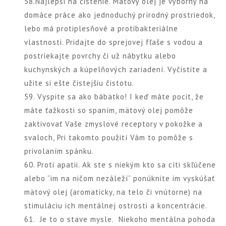
58.Najlepší na čistenie. Mätový olej je výborný na
domáce práce ako jednoduchý prírodný prostriedok,
lebo má protiplesňové a protibakteriálne
vlastnosti. Pridajte do sprejovej fľaše s vodou a
postriekajte povrchy či už nábytku alebo
kuchynských a kúpelňových zariadení. Vyčistite a
užite si ešte čistejšiu čistotu.
59. Vyspite sa ako bábätko! I keď máte pocit, že
máte ťažkosti so spaním, mätový olej pomôže
zaktivovať Vaše zmyslové receptory v pokožke a
svaloch, Pri takomto použití Vám to pomôže s
privolaním spánku.
60. Proti apatii. Ak ste s niekým kto sa cíti skľúčene
alebo “im na ničom nezáleží” ponúknite im vyskúšať
mätový olej (aromaticky, na telo či vnútorne) na
stimuláciu ich mentálnej ostrosti a koncentrácie.
61. Je to o stave mysle. Niekoho mentálna pohoda