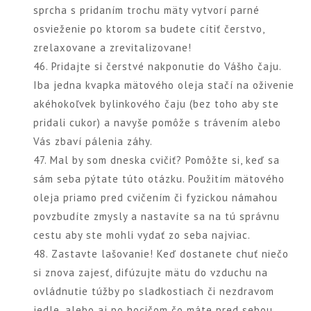
sprcha s pridaním trochu mäty vytvorí parné
osvieženie po ktorom sa budete cítiť čerstvo,
zrelaxovane a zrevitalizovane!
46. Pridajte si čerstvé nakponutie do Vášho čaju.
Iba jedna kvapka mätového oleja stačí na oživenie
akéhokoľvek bylinkového čaju (bez toho aby ste
pridali cukor) a navyše pomôže s trávením alebo
Vás zbaví pálenia záhy.
47. Mal by som dneska cvičiť? Pomôžte si, keď sa
sám seba pýtate túto otázku. Použitím mätového
oleja priamo pred cvičením či fyzickou námahou
povzbudíte zmysly a nastavíte sa na tú správnu
cestu aby ste mohli vydať zo seba najviac.
48. Zastavte lašovanie! Keď dostanete chuť niečo
si znova zajesť, difúzujte mätu do vzduchu na
ovládnutie túžby po sladkostiach či nezdravom
jedle, alebo aj po hocičom čo máte pred sebou.