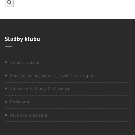
Služby
klubu
Cenník cvičení
Masáže, sauny, kúpele, fyzikálna terapia
Koncerty & Filmy & Knižnica
Podujatia
Klubová predajňa