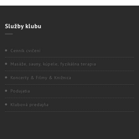
Služby
klubu
Cenník cvičení
Masáže, sauny, kúpele, fyzikálna terapia
Koncerty & Filmy & Knižnica
Podujatia
Klubová predajňa