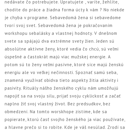
nedávate čo potrebujete. Upratujete , varíte, žehlíte,
chodíte do práce a žiadna forma úcty k vám ? No niekde
je chyba v programe. Sebavedomá žena si sebavedome
tvorí svoj svet. Sebavedomá žena je pokračovaním
workshopu sebalásky a vlastnej hodnoty. V dnešnom
svete sa spájajú dva extrémne svety žien. Jeden sú
absolútne aktívne ženy, ktoré vedia čo chcú, sú veľmi
úspešné a častokrát majú viac mužskej energie. A
potom sú to ženy veľmi pasívne, ktoré síce majú ženskú
energiu ale vo veľkej nečinnosti. Spoznať samú seba,
znamená využívať obidva tieto aspekty žitia aktivity i
pasivity. Rituály nášho ženského cyklu nám umožňujú
napojiť sa na svoju silu, prijať svoju cyklickosť a začať
naplno žiť svoj vlastný život. Bez predsudkov, bez
obmedzení. Na tomto worskhope zistíme, kde sa
popierate, ktorú časť svojho ženského ja viac používate,
a hlavne prečo si to robíte. Kde je váš nesúlad. Zrodí sa