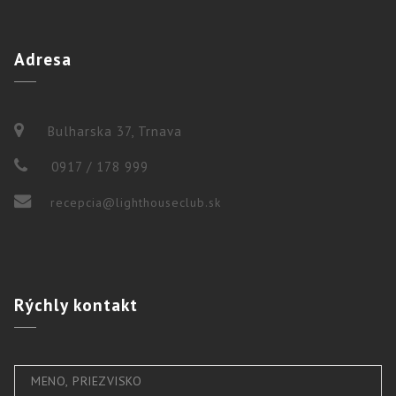
Adresa
Bulharska 37, Trnava
0917 / 178 999
recepcia@lighthouseclub.sk
Rýchly
kontakt