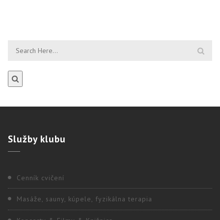
Služby
klubu
Cenník cvičení
Masáže, sauny, kúpele, fyzikálna terapia