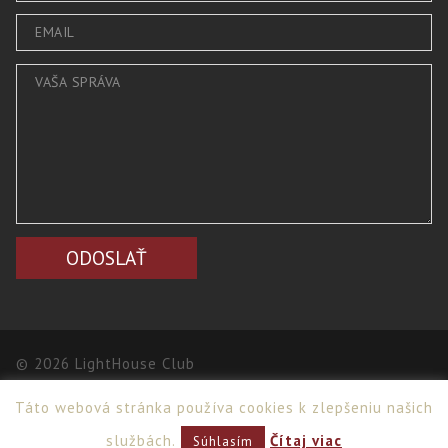
© 2026 LightHouse Club
Táto webová stránka používa cookies k zlepšeniu našich
Webdesign
,
PPC
>
Netsuccess.sk
službách.
Čítaj viac
Súhlasím