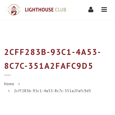
Navi
2CFF283B-93C1-4A53-
8C7C-351A2FAFC9D5
Home
2cff283b-93c1-4a53-8c7c-351a2fafc9d5