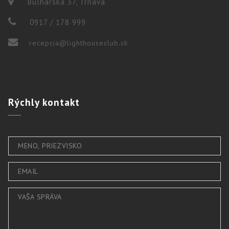
Bulharska 37, Trnava
0917 / 178 999
recepcia@lighthouseclub.sk
Rýchly
kontakt