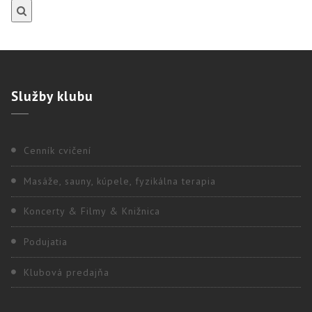
Služby
klubu
Cenník cvičení
Masáže, sauny, kúpele, fyzikálna terapia
Koncerty & Filmy & Knižnica
Podujatia
Klubová predajňa